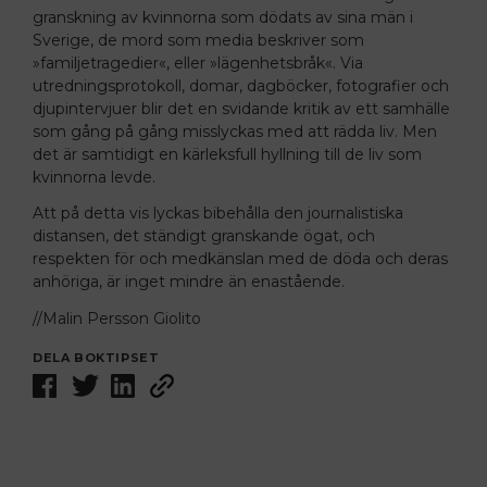
granskning av kvinnorna som dödats av sina män i
Sverige, de mord som media beskriver som
»familjetragedier«, eller »lägenhetsbråk«. Via
utredningsprotokoll, domar, dagböcker, fotografier och
djupintervjuer blir det en svidande kritik av ett samhälle
som gång på gång misslyckas med att rädda liv. Men
det är samtidigt en kärleksfull hyllning till de liv som
kvinnorna levde.
Att på detta vis lyckas bibehålla den journalistiska
distansen, det ständigt granskande ögat, och
respekten för och medkänslan med de döda och deras
anhöriga, är inget mindre än enastående.
//Malin Persson Giolito
DELA BOKTIPSET