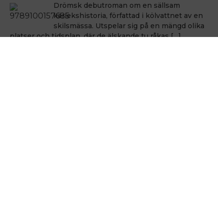
Drömsk debutroman om en sällsam
kärlekshistoria, författad i kölvattnet av en
skilsmässa. Utspelar sig på en mängd olika
platser och tidsplan, där de älskande tu råkas […]
Håkan Nesser
Håkan Nesser
Varken Van Veeteren eller Barbarotti, men
även denna uppväxt skildring innehåller ett
kriminellt element. Romanen bygger på
verkliga händelser, men vem som hade ihjäl
Bertil Albertsson […]
Hålla sig vid liv
Michel Houellebecq
En poetik från 1991 som är som en
stjärnbild i det houellebecqska