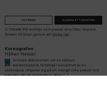
FILTRERA
SLUMPA ETT BOKTIPS
Vi hittade 916 boktips som passar dina filter. Kopiera
länken till listan genom att
klicka här
.
Koreografen
Håkan Nesser
Drömsk debutroman om en sällsam
kärlekshistoria, författad i kölvattnet av en
skilsmässa. Utspelar sig på en mängd olika platser och
tidsplan, där de älskande tu råkas […]
Håkan Nesser
Håkan Nesser
Varken Van Veeteren eller Barbarotti, men även
denna uppväxt skildring innehåller ett kriminellt