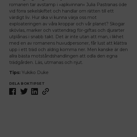
romanen tar avstamp i »apkvinnan« Julia ­Pastranas öde
vid förra sekelskiftet och handlar om rätten till ett
värdigt liv. Hur ska vi kunna värja oss mot
exploateringen av våra kroppar och vår planet? Skogar
skövlas, marker och vattendrag för-giftas och djurarter
utplånas i snabb takt. Det är inte utan att man, i likhet
med en av romanens huvudpersoner, får lust att klättra
upp i ett träd och aldrig komma ner. Men kanske är den
allra bästa motståndshandlingen att odla den egna
trädgården. Läs, utmanas och njut.
Tips:
Yukiko Duke
DELA BOKTIPSET