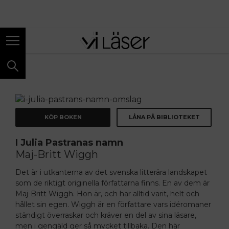
ANNONS
KÖP BOKEN
LÅNA PÅ BIBLIOTEKET
I Julia Pastranas namn
Maj-Britt Wiggh
Det är i utkanterna av det svenska litterära landskapet
som de riktigt originella författarna finns. En av dem är
Maj-Britt Wiggh. Hon är, och har alltid varit, helt och
hållet sin egen. Wiggh är en författare vars idéromaner
ständigt överraskar och kräver en del av sina läsare,
men i gengäld ger så mycket tillbaka. Den här