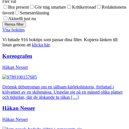
Fler val
Bra present
Gör mig smartare
Kritikerrosad
Redaktionens
favorit
Semesterläsning
Aktuellt just nu
Visa boktips
Vi hittade 916 boktips som passar dina filter. Kopiera länken till
listan genom att
klicka här
.
Koreografen
Håkan Nesser
Drömsk debutroman om en sällsam kärlekshistoria, författad i
kölvattnet av en skilsmässa. Utspelar sig på en mängd olika platser
och tidsplan, där de älskande tu råkas […]
Håkan Nesser
Håkan Nesser