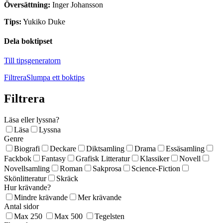
Översättning:
Inger Johansson
Tips:
Yukiko Duke
Dela boktipset
Till tipsgeneratorn
Filtrera
Slumpa ett boktips
Filtrera
Läsa eller lyssna?
Läsa
Lyssna
Genre
Biografi
Deckare
Diktsamling
Drama
Essäsamling
Fackbok
Fantasy
Grafisk Litteratur
Klassiker
Novell
Novellsamling
Roman
Sakprosa
Science-Fiction
Skönlitteratur
Skräck
Hur krävande?
Mindre krävande
Mer krävande
Antal sidor
Max 250
Max 500
Tegelsten