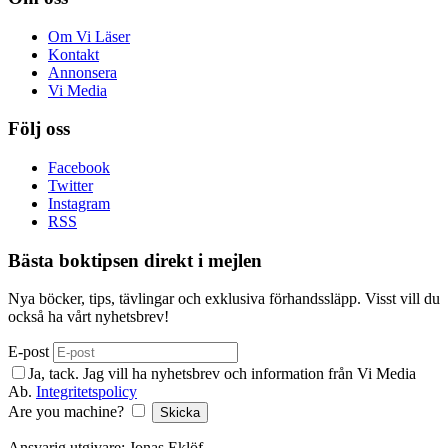
Om Vi Läser
Kontakt
Annonsera
Vi Media
Följ oss
Facebook
Twitter
Instagram
RSS
Bästa boktipsen direkt i mejlen
Nya böcker, tips, tävlingar och exklusiva förhandssläpp. Visst vill du
också ha vårt nyhetsbrev!
E-post
Ja, tack. Jag vill ha nyhetsbrev och information från Vi Media
Ab.
Integritetspolicy
Are you machine?
Skicka
Ansvarig utgivare: Jonas Eklöf