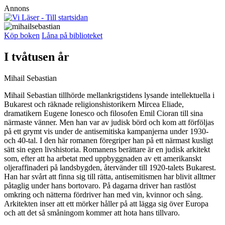
Annons
Köp boken
Låna på biblioteket
I tvåtusen år
Mihail Sebastian
Mihail Sebastian tillhörde mellankrigstidens lysande intellektuella i
Bukarest och räknade religionshistorikern Mircea Eliade,
dramatikern Eugene Ionesco och filosofen Emil Cioran till sina
närmaste vänner. Men han var av judisk börd och kom att förföljas
på ett grymt vis under de antisemitiska kampanjerna under 1930-
och 40-tal. I den här romanen föregriper han på ett närmast kusligt
sätt sin egen livshistoria. Romanens berättare är en judisk arkitekt
som, efter att ha arbetat med uppbyggnaden av ett amerikanskt
oljeraffinaderi på landsbygden, återvänder till 1920-talets Bukarest.
Han har svårt att finna sig till rätta, antisemitismen har blivit alltmer
påtaglig under hans bortovaro. På dagarna driver han rastlöst
omkring och nätterna fördriver han med vin, kvinnor och sång.
Arkitekten inser att ett mörker håller på att lägga sig över Europa
och att det så småningom kommer att hota hans tillvaro.