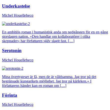
Underkastelse
Michel Houellebecq
En ambitiös roman i humanistisk anda om nedgången för en en gång
storslagen nation. »Den handlar om kollaboratörer i olika
skepnader« har författaren själv slagit fast. […]
Serotonin
Michel Houellebecq
Mina övertygeser är få, men de är våldsamma. Jag tror på det
begränsade kungarikets möjlighet. Jag tror på kärleken.« I
författarens händer kan en roman om […]
Förinta
Michel Houellebecq