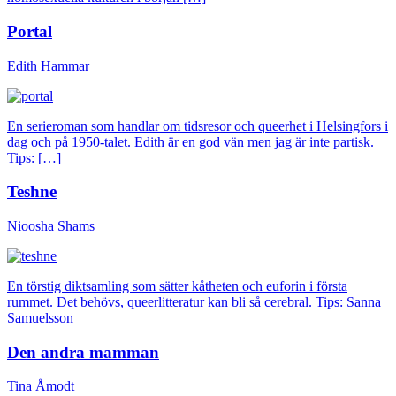
Portal
Edith Hammar
En serieroman som handlar om tidsresor och queerhet i Helsingfors i
dag och på 1950-talet. Edith är en god vän men jag är inte partisk.
Tips: […]
Teshne
Nioosha Shams
En törstig diktsamling som sätter kåtheten och euforin i första
rummet. Det behövs, queerlitteratur kan bli så cerebral. Tips: Sanna
Samuelsson
Den andra mamman
Tina Åmodt