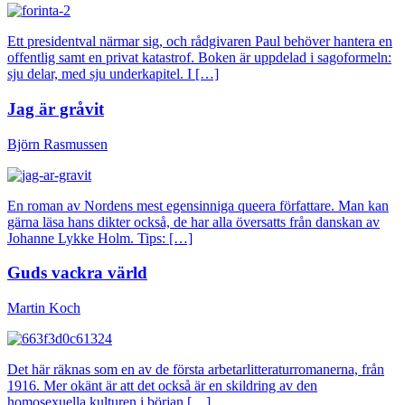
Ett presidentval närmar sig, och rådgivaren Paul behöver hantera en
offentlig samt en privat katastrof. Boken är uppdelad i sagoformeln:
sju delar, med sju underkapitel. I […]
Jag är gråvit
Björn Rasmussen
En roman av Nordens mest egensinniga queera författare. Man kan
gärna läsa hans dikter också, de har alla översatts från danskan av
Johanne Lykke Holm. Tips: […]
Guds vackra värld
Martin Koch
Det här räknas som en av de första arbetarlitteraturromanerna, från
1916. Mer okänt är att det också är en skildring av den
homosexuella kulturen i början […]