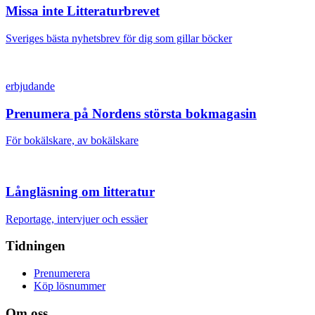
Missa inte Litteraturbrevet
Sveriges bästa nyhetsbrev för dig som gillar böcker
erbjudande
Prenumera på Nordens största bokmagasin
För bokälskare, av bokälskare
Långläsning om litteratur
Reportage, intervjuer och essäer
Tidningen
Prenumerera
Köp lösnummer
Om oss