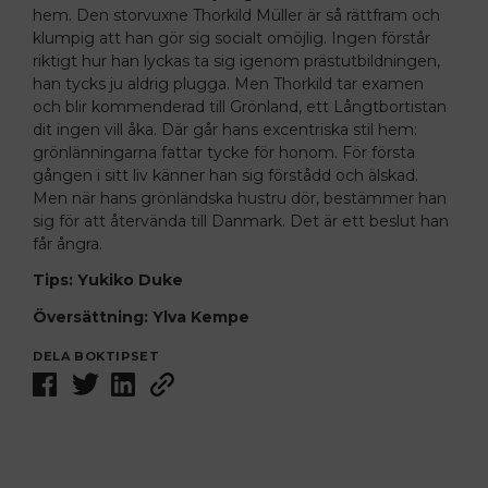
hem. Den storvuxne Thorkild Müller är så rättfram och
klumpig att han gör sig socialt omöjlig. Ingen förstår
riktigt hur han lyckas ta sig igenom prästutbildningen,
han tycks ju aldrig plugga. Men Thorkild tar examen
och blir kommenderad till Grönland, ett Långtbortistan
dit ingen vill åka. Där går hans excentriska stil hem:
grönlänningarna fattar tycke för honom. För första
gången i sitt liv känner han sig förstådd och älskad.
Men när hans grönländska hustru dör, bestämmer han
sig för att återvända till Danmark. Det är ett beslut han
får ångra.
Tips: Yukiko Duke
Översättning: Ylva Kempe
DELA BOKTIPSET