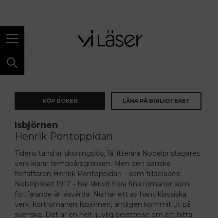
ANNONS
KÖP BOKEN
LÅNA PÅ BIBLIOTEKET
Isbjörnen
Henrik Pontoppidan
Tidens tand är skoningslös, få litterära Nobelpristagares
verk klarar femtioårsgränsen. Men den danske
författaren Henrik Pontoppidan – som tilldelades
Nobelpriset 1917 – har skrivit flera fina romaner som
fortfarande är läsvärda. Nu har ett av hans klassiska
verk, kortromanen Isbjörnen, äntligen kommit ut på
svenska. Det är en helt ljuvlig berättelse om att hitta