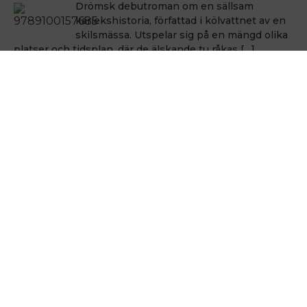
Drömsk debutroman om en sällsam
kärlekshistoria, författad i kölvattnet av en
skilsmässa. Utspelar sig på en mängd olika
platser och tidsplan, där de älskande tu råkas […]
Håkan Nesser
Håkan Nesser
Varken Van Veeteren eller Barbarotti, men
även denna uppväxt skildring innehåller ett
kriminellt element. Romanen bygger på
verkliga händelser, men vem som hade ihjäl
Bertil Albertsson […]
Hålla sig vid liv
Michel Houellebecq
En poetik från 1991 som är som en
stjärnbild i det houellebecqska