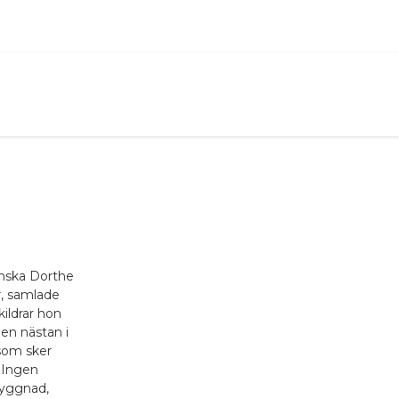
anska Dorthe
er, samlade
skildrar hon
en nästan i
 som sker
 Ingen
byggnad,