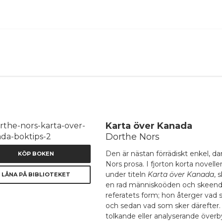
ANNONS
Karta över Kanada
Dorthe Nors
Den är nästan förrädiskt enkel, d
KÖP BOKEN
Nors prosa. I fjorton korta novell
under titeln
Karta över Kanada
, 
LÅNA PÅ BIBLIOTEKET
en rad människoöden och skeend
referatets form; hon återger vad
och sedan vad som sker därefter.
tolkande eller analyserande över