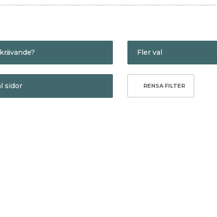
krävande?
Fler val
indre krävande
Bra present
l sidor
er krävande
Gör mig smartare
Kritikerrosad
Max 250
Redaktionens favor
Max 500
ra länken till listan genom att
klicka här
.
Semesterläsning
egelsten
Hålla sig vid liv
Kartan och
Michel
landskapet
Houellebecq
Michel
an
Houellebecq
En poetik
från 1991
Min favorit.