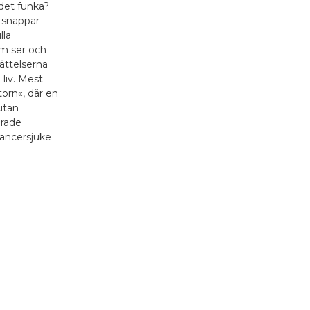
det funka?
n snappar
lla
om ser och
ttelserna
l liv. Mest
ttorn«, där en
utan
erade
cancersjuke