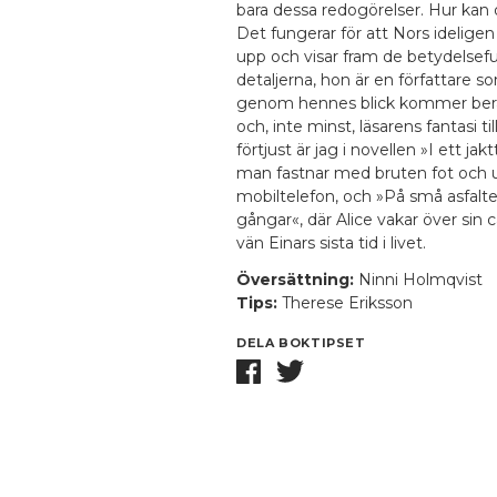
bara dessa redogörelser. Hur kan 
Det fungerar för att Nors idelige
upp och visar fram de betydelsefu
detaljerna, hon är en författare s
genom hennes blick kommer berä
och, inte minst, läsarens fantasi til
förtjust är jag i novellen »I ett jak
man fastnar med bruten fot och 
mobiltelefon, och »På små asfalt
gångar«, där Alice vakar över sin 
vän Einars sista tid i livet.
Översättning:
Ninni Holmqvist
Tips:
Therese Eriksson
DELA BOKTIPSET