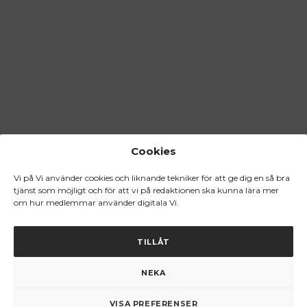
Cookies
Vi på Vi använder cookies och liknande tekniker för att ge dig en så bra
tjänst som möjligt och för att vi på redaktionen ska kunna lära mer
om hur medlemmar använder digitala Vi.
TILLÅT
NEKA
VISA PREFERENSER