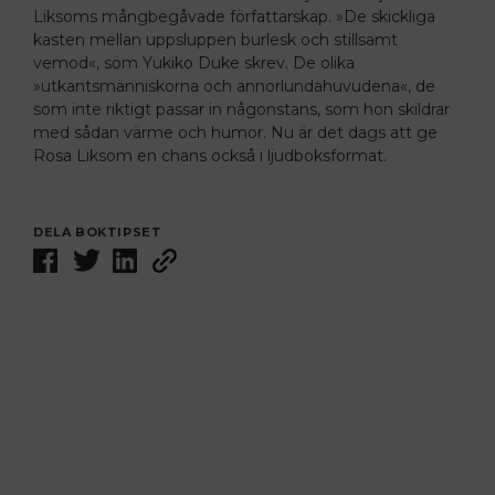
Liksoms mångbegåvade författarskap. »De skickliga
kasten mellan uppsluppen burlesk och stillsamt
vemod«, som Yukiko Duke skrev. De olika
»utkantsmänniskorna och annorlundahuvudena«, de
som inte riktigt passar in någonstans, som hon skildrar
med sådan värme och humor. Nu är det dags att ge
Rosa Liksom en chans också i ljudboksformat.
DELA BOKTIPSET