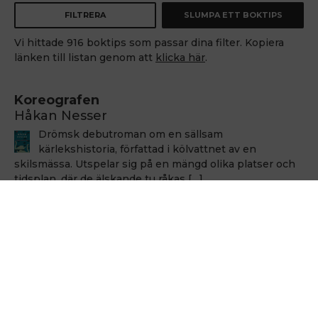
FILTRERA
SLUMPA ETT BOKTIPS
Vi hittade 916 boktips som passar dina filter. Kopiera
länken till listan genom att
klicka här
.
Koreografen
Håkan Nesser
Drömsk debutroman om en sällsam
kärlekshistoria, författad i kölvattnet av en
skilsmässa. Utspelar sig på en mängd olika platser och
tidsplan, där de älskande tu råkas […]
Håkan Nesser
Håkan Nesser
Varken Van Veeteren eller Barbarotti, men även
denna uppväxt skildring innehåller ett kriminellt
element. Romanen bygger på verkliga händelser, men
vem som hade ihjäl Bertil Albertsson […]