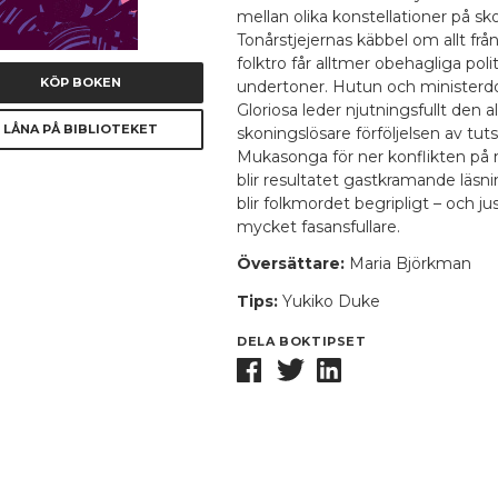
mellan olika konstellationer på sko
Tonårstjejernas käbbel om allt från
folktro får alltmer obehagliga poli
KÖP BOKEN
undertoner. Hutun och ministerd
Gloriosa leder njutningsfullt den al
LÅNA PÅ BIBLIOTEKET
skoningslösare förföljelsen av tuts
Mukasonga för ner konflikten på 
blir resultatet gastkramande läsnin
blir folkmordet begripligt – och ju
mycket fasansfullare.
Översättare:
Maria Björkman
Tips:
Yukiko Duke
DELA BOKTIPSET