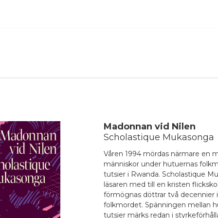
ANNONS
Madonnan vid Nilen
Scholastique Mukasonga
Våren 1994 mördas närmare en mi
människor under hutuernas folk
tutsier i Rwanda. Scholastique M
läsaren med till en kristen flicksko
förmögnas döttrar två decennier 
folkmordet. Spänningen mellan h
tutsier märks redan i styrkeförhål