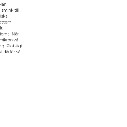
lan.
 smink till
tiska
ottern
lt
ierna. När
mikronivå
g. Plötsligt
st därför så