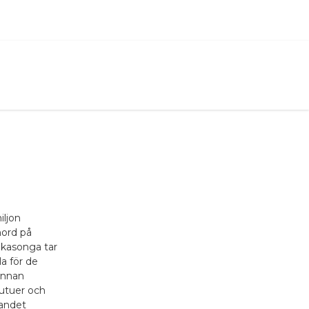
ljon
mord på
ukasonga tar
la för de
innan
utuer och
landet