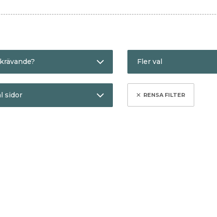
krävande?
Fler val
indre krävande
Bra present
l sidor
er krävande
Gör mig smartare
Kritikerrosad
Max 250
Redaktionens favor
Max 500
ra länken till listan genom att
klicka här
.
Semesterläsning
egelsten
Hålla sig vid liv
Kartan och
Michel
landskapet
Houellebecq
Michel
n
Houellebecq
En poetik