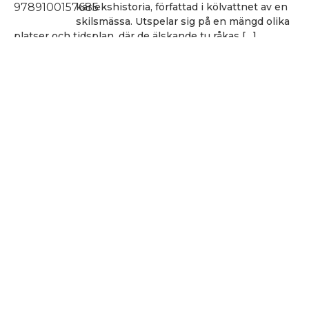
kärlekshistoria, författad i kölvattnet av en
skilsmässa. Utspelar sig på en mängd olika
platser och tidsplan, där de älskande tu råkas […]
Håkan Nesser
Håkan Nesser
Varken Van Veeteren eller Barbarotti, men
även denna uppväxt skildring innehåller ett
kriminellt element. Romanen bygger på
verkliga händelser, men vem som hade ihjäl
Bertil Albertsson […]
Hålla sig vid liv
Michel Houellebecq
En poetik från 1991 som är som en
stjärnbild i det houellebecqska
universumet. Författaren måste som