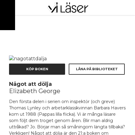
ANNONS
KÖP BOKEN
LÅNA PÅ BIBLIOTEKET
Något att dölja
Elizabeth George
Den första delen i serien om inspektör (och greve)
Thomas Lynley och arbetarklasskvinnan Barbara Havers
kom ut 1988 (
Pappas lilla flicka
). Vi är många läsare
som följt dem troget genom åren. Blir man aldrig
uttråkad? Jo. Börjar man så småningom längta tillbaka?
Verkligen!
Något att dölja
är den 21:a boken om