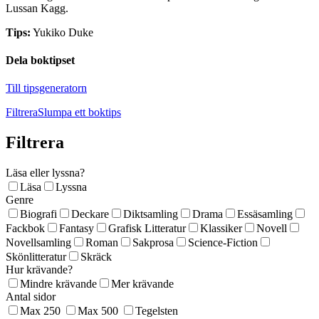
Lussan Kagg.
Tips:
Yukiko Duke
Dela boktipset
Till tipsgeneratorn
Filtrera
Slumpa ett boktips
Filtrera
Läsa eller lyssna?
Läsa
Lyssna
Genre
Biografi
Deckare
Diktsamling
Drama
Essäsamling
Fackbok
Fantasy
Grafisk Litteratur
Klassiker
Novell
Novellsamling
Roman
Sakprosa
Science-Fiction
Skönlitteratur
Skräck
Hur krävande?
Mindre krävande
Mer krävande
Antal sidor
Max 250
Max 500
Tegelsten