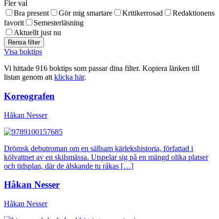
Fler val
Bra present
Gör mig smartare
Kritikerrosad
Redaktionens
favorit
Semesterläsning
Aktuellt just nu
Visa boktips
Vi hittade 916 boktips som passar dina filter. Kopiera länken till
listan genom att
klicka här
.
Koreografen
Håkan Nesser
Drömsk debutroman om en sällsam kärlekshistoria, författad i
kölvattnet av en skilsmässa. Utspelar sig på en mängd olika platser
och tidsplan, där de älskande tu råkas […]
Håkan Nesser
Håkan Nesser