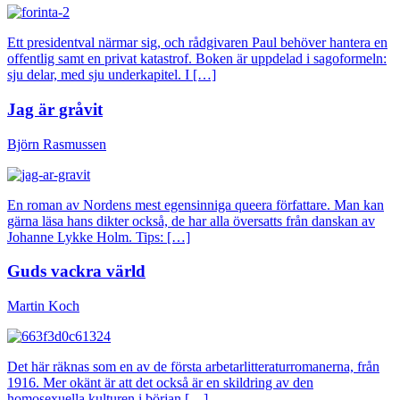
Ett presidentval närmar sig, och rådgivaren Paul behöver hantera en
offentlig samt en privat katastrof. Boken är uppdelad i sagoformeln:
sju delar, med sju underkapitel. I […]
Jag är gråvit
Björn Rasmussen
En roman av Nordens mest egensinniga queera författare. Man kan
gärna läsa hans dikter också, de har alla översatts från danskan av
Johanne Lykke Holm. Tips: […]
Guds vackra värld
Martin Koch
Det här räknas som en av de första arbetarlitteraturromanerna, från
1916. Mer okänt är att det också är en skildring av den
homosexuella kulturen i början […]