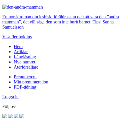
En norsk roman om lesbiskt föräldraskap och att vara den ”andra
mamman”, det vill säga den som inte burit barnet. Tips: Sanna
Samuelsson
Visa fler boktips
Hem
Artiklar
Långläsning
Nya numret
Återförsäljare
Prenumerera
Min prenumeration
PDF-tidning
Logga in
Följ oss