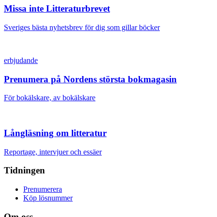
Missa inte Litteraturbrevet
Sveriges bästa nyhetsbrev för dig som gillar böcker
erbjudande
Prenumera på Nordens största bokmagasin
För bokälskare, av bokälskare
Långläsning om litteratur
Reportage, intervjuer och essäer
Tidningen
Prenumerera
Köp lösnummer
Om oss