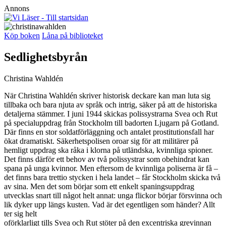
Annons
Köp boken
Låna på biblioteket
Sedlighetsbyrån
Christina Wahldén
När Christina Wahldén skriver historisk deckare kan man luta sig
tillbaka och bara njuta av språk och intrig, säker på att de historiska
detaljerna stämmer. I juni 1944 skickas polissystrarna Svea och Rut
på specialuppdrag från Stockholm till badorten Ljugarn på Gotland.
Där finns en stor soldatförläggning och antalet prostitutionsfall har
ökat dramatiskt. Säkerhetspolisen oroar sig för att militärer på
hemligt uppdrag ska råka i klorna på utländska, kvinnliga spioner.
Det finns därför ett behov av två polissystrar som obehindrat kan
spana på unga kvinnor. Men eftersom de kvinnliga poliserna är få –
det finns bara trettio stycken i hela landet – får Stockholm skicka två
av sina. Men det som börjar som ett enkelt spaningsuppdrag
utvecklas snart till något helt annat: unga flickor börjar försvinna och
lik dyker upp längs kusten. Vad är det egentligen som händer? Allt
ter sig helt
oförklarligt tills Svea och Rut stöter på den excentriska grevinnan