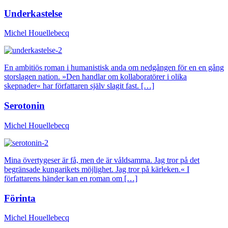
Underkastelse
Michel Houellebecq
En ambitiös roman i humanistisk anda om nedgången för en en gång
storslagen nation. »Den handlar om kollaboratörer i olika
skepnader« har författaren själv slagit fast. […]
Serotonin
Michel Houellebecq
Mina övertygeser är få, men de är våldsamma. Jag tror på det
begränsade kungarikets möjlighet. Jag tror på kärleken.« I
författarens händer kan en roman om […]
Förinta
Michel Houellebecq