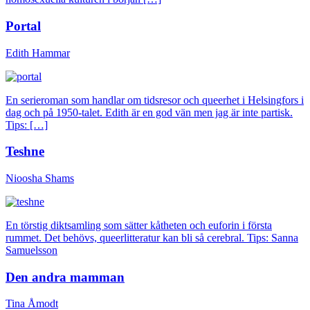
Portal
Edith Hammar
En serieroman som handlar om tidsresor och queerhet i Helsingfors i
dag och på 1950-talet. Edith är en god vän men jag är inte partisk.
Tips: […]
Teshne
Nioosha Shams
En törstig diktsamling som sätter kåtheten och euforin i första
rummet. Det behövs, queerlitteratur kan bli så cerebral. Tips: Sanna
Samuelsson
Den andra mamman
Tina Åmodt