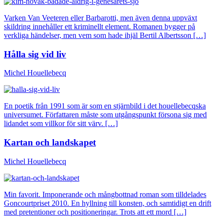
Varken Van Veeteren eller Barbarotti, men även denna uppväxt
skildring innehåller ett kriminellt element. Romanen bygger på
verkliga händelser, men vem som hade ihjäl Bertil Albertsson […]
Hålla sig vid liv
Michel Houellebecq
En poetik från 1991 som är som en stjärnbild i det houellebecqska
universumet. Författaren måste som utgångspunkt försona sig med
lidandet som villkor för sitt värv. […]
Kartan och landskapet
Michel Houellebecq
Min favorit. Imponerande och mångbottnad roman som tilldelades
Goncourtpriset 2010. En hyllning till konsten, och samtidigt en drift
med pretentioner och positioneringar. Trots att ett mord […]