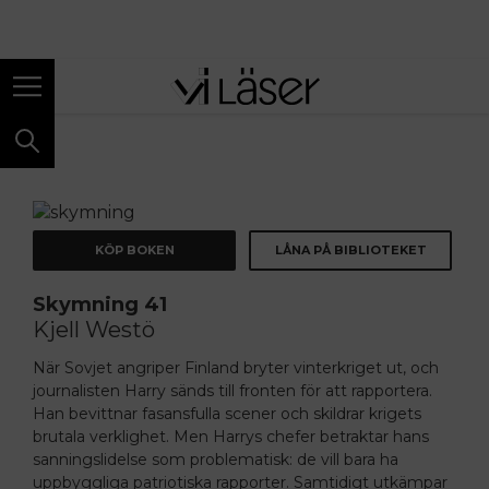
ANNONS
KÖP BOKEN
LÅNA PÅ BIBLIOTEKET
Skymning 41
Kjell Westö
När Sovjet angriper Finland bryter vinterkriget ut, och
journalisten Harry sänds till fronten för att rapportera.
Han bevittnar fasansfulla scener och skildrar krigets
brutala verklighet. Men Harrys chefer betraktar hans
sanningslidelse som problematisk: de vill bara ha
uppbyggliga patriotiska rapporter. Samtidigt utkämpar