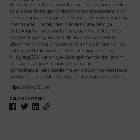
Harrys fästmö Molly en helt annan kamp: hon försöker
på alla sätt få ett genombrott som skådespelare. Hon
ger sig därför ut på turné i Sverige, alltmedan striderna
intensifieras i hemlandet. När det korta, blodiga
vinterkriget är över möts Harry och Molly åter. Men
vilka har kriget gjort dem till? Kan de skapa ett liv
tillsammans, trots sina olika erfarenheter? Snart är ett
nytt krig ett faktum. Om Westös tidigare roman
//Hägring 38// var en djävulskt spännande thriller om
krigsåren, så är //Skymning 41// snarare ett
hjärtskärande relationsdrama, en drabbande berättelse
om hur ett krig aldrig tar slut för den som upplevt det.
Tips:
Yukiko Duke
DELA BOKTIPSET