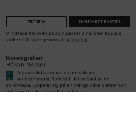
FILTRERA
SLUMPA ETT BOKTIPS
Vi hittade 916 boktips som passar dina filter. Kopiera
länken till listan genom att
klicka här
.
Koreografen
Håkan Nesser
Drömsk debutroman om en sällsam
kärlekshistoria, författad i kölvattnet av en
skilsmässa. Utspelar sig på en mängd olika platser och
tidsplan, där de älskande tu råkas […]
Håkan Nesser
Håkan Nesser
Varken Van Veeteren eller Barbarotti, men även
denna uppväxt skildring innehåller ett kriminellt