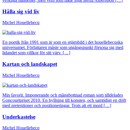
verkliga händelser, men vem som hade ihjäl Bertil Albertsson […]
Hålla sig vid liv
Michel Houellebecq
En poetik från 1991 som är som en stjärnbild i det houellebecqska
universumet. Författaren måste som utgångspunkt försona sig med
lidandet som villkor för sitt värv. […]
Kartan och landskapet
Michel Houellebecq
Min favorit. Imponerande och mångbottnad roman som tilldelades
Goncourtpriset 2010. En hyllning till konsten, och samtidigt en drift
med pretentioner och positioneringar. Trots att ett mord […]
Underkastelse
Michel Houellebecq