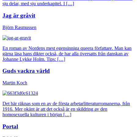
sju delar, med sju underkapitel. I […]
Jag är gråvit
Björn Rasmussen
En roman av Nordens mest egensinniga queera författare. Man kan
gärna läsa hans dikter också, de har alla översatts från danskan av
Johanne Lykke Holm. Tips: […]
Guds vackra värld
Martin Koch
Det här räknas som en av de första arbetarlitteraturromanerna, från
1916. Mer okänt är att det också är en skildring av den
homosexuella kulturen i början […]
Portal