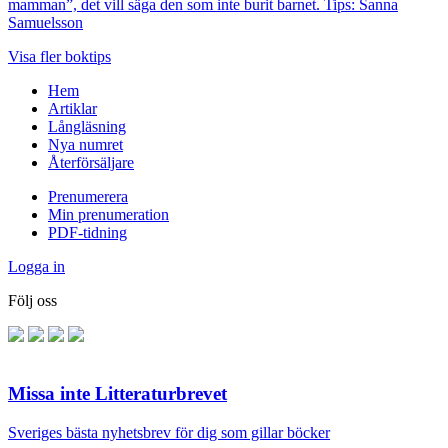
mamman”, det vill säga den som inte burit barnet. Tips: Sanna
Samuelsson
Visa fler boktips
Hem
Artiklar
Långläsning
Nya numret
Återförsäljare
Prenumerera
Min prenumeration
PDF-tidning
Logga in
Följ oss
Missa inte Litteraturbrevet
Sveriges bästa nyhetsbrev för dig som gillar böcker