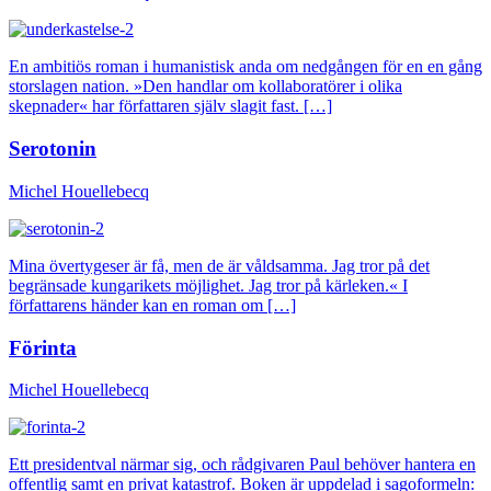
En ambitiös roman i humanistisk anda om nedgången för en en gång
storslagen nation. »Den handlar om kollaboratörer i olika
skepnader« har författaren själv slagit fast. […]
Serotonin
Michel Houellebecq
Mina övertygeser är få, men de är våldsamma. Jag tror på det
begränsade kungarikets möjlighet. Jag tror på kärleken.« I
författarens händer kan en roman om […]
Förinta
Michel Houellebecq
Ett presidentval närmar sig, och rådgivaren Paul behöver hantera en
offentlig samt en privat katastrof. Boken är uppdelad i sagoformeln: