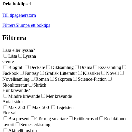
Dela boktipset
Till tipsgeneratorn
Filtrera
Slumpa ett boktips
Filtrera
Läsa eller lyssna?
Läsa
Lyssna
Genre
Biografi
Deckare
Diktsamling
Drama
Essäsamling
Fackbok
Fantasy
Grafisk Litteratur
Klassiker
Novell
Novellsamling
Roman
Sakprosa
Science-Fiction
Skönlitteratur
Skräck
Hur krävande?
Mindre krävande
Mer krävande
Antal sidor
Max 250
Max 500
Tegelsten
Fler val
Bra present
Gör mig smartare
Kritikerrosad
Redaktionens
favorit
Semesterläsning
Aktuellt just nu