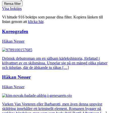
Visa boktips
Vi hittade 916 boktips som passar dina filter. Kopiera länken till
listan genom att
klicka här
.
Koreografen
Håkan Nesser
Drömsk debutroman om en sällsam kärlekshistoria, författad i
kölvattnet av en skilsmässa. Utspelar sig på en mängd olika platser
och tidsplan, där de älskande tu råkas […]
Håkan Nesser
Håkan Nesser
Varken Van Veeteren eller Barbarotti, men även denna uppväxt
skildring innehåller ett kriminellt element. Romanen bygger på