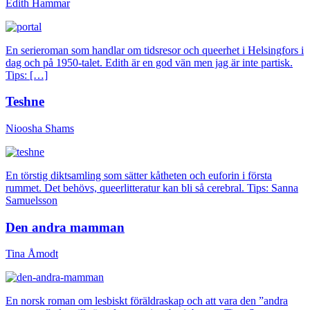
Edith Hammar
En serieroman som handlar om tidsresor och queerhet i Helsingfors i
dag och på 1950-talet. Edith är en god vän men jag är inte partisk.
Tips: […]
Teshne
Nioosha Shams
En törstig diktsamling som sätter kåtheten och euforin i första
rummet. Det behövs, queerlitteratur kan bli så cerebral. Tips: Sanna
Samuelsson
Den andra mamman
Tina Åmodt
En norsk roman om lesbiskt föräldraskap och att vara den ”andra