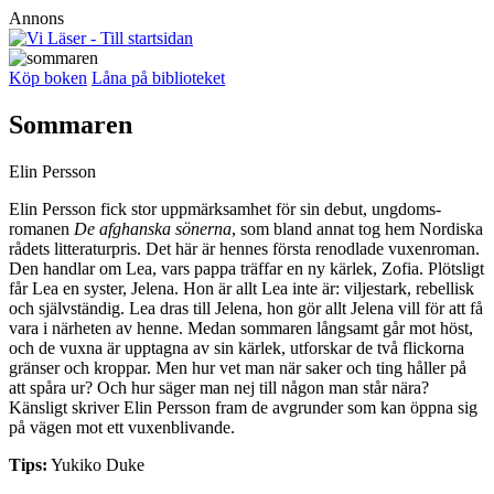
Annons
Köp boken
Låna på biblioteket
Sommaren
Elin Persson
Elin Persson fick stor uppmärksamhet för sin debut, ungdoms­
romanen
De afghanska sönerna
, som bland annat tog hem Nordiska
rådets litteraturpris. Det här är hennes första renodlade vuxenroman.
Den handlar om Lea, vars pappa träffar en ny kärlek, Zofia. Plötsligt
får Lea en syster, Jelena. Hon är allt Lea inte är: viljestark, rebellisk
och självstän
dig. Lea dras till Jelena, hon gör allt Jelena vill för att få
vara i närheten av henne. Medan sommaren långsamt går mot höst,
och de vuxna är upptagna av sin kärlek, utforskar de två flickorna
gränser och kroppar. Men hur vet man när saker och ting håller på
att ­spåra ur? Och hur säger man nej till någon man står nära?
Känsligt skriver Elin Persson fram de avgrunder som kan öppna sig
på vägen mot ett ­vuxenblivande.
Tips:
Yukiko Duke