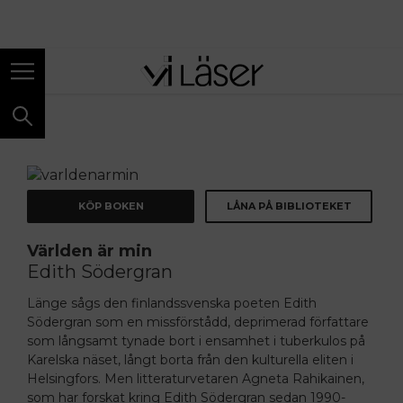
ANNONS
KÖP BOKEN
LÅNA PÅ BIBLIOTEKET
Världen är min
Edith Södergran
Länge sågs den finlandssvenska poeten Edith
Södergran som en missförstådd, deprimerad författare
som långsamt tynade bort i ensamhet i tuberkulos på
Karelska näset, långt borta från den kulturella eliten i
Helsingfors. Men litteraturvetaren Agneta Rahikainen,
som har forskat kring Edith Södergran sedan 1990-