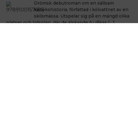
Drömsk debutroman om en sällsam
kärlekshistoria, författad i kölvattnet av en
skilsmässa. Utspelar sig på en mängd olika
platser och tidsplan, där de älskande tu råkas […]
Håkan Nesser
Håkan Nesser
Varken Van Veeteren eller Barbarotti, men
även denna uppväxt skildring innehåller ett
kriminellt element. Romanen bygger på
verkliga händelser, men vem som hade ihjäl
Bertil Albertsson […]
Hålla sig vid liv
Michel Houellebecq
En poetik från 1991 som är som en
stjärnbild i det houellebecqska