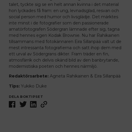
talet, tyckte sig se en helt annan kvinna i det material
hon lyckades få fram: en ung, levnadsglad, resvan och
social person med humor och livsglädje. Det märktes
inte minst i de fotografier som den passionerade
amatörfotografen Södergran lämnade efter sig, tagna
med hennes egen Kodak Brownie. Nu har Rahikainen
tillsammans med fotokännaren Eira Sillanpää valt ut de
mest intressanta fotografierna och satt ihop dem med
ett urval av Södergrans dikter. Fram träder en fin,
atmosfärrik och delvis okänd bild av den banbrytande,
modernistiska poeten och hennes närmiljö.
Redaktörsarbete:
Agneta Rahikainen & Eira Sillanpää
Tips:
Yukiko Duke
DELA BOKTIPSET