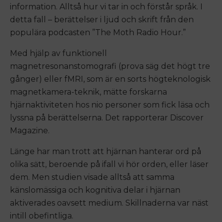
information. Alltså hur vi tar in och förstår språk. I
detta fall – berättelser i ljud och skrift från den
populära podcasten ”The Moth Radio Hour.”
Med hjälp av funktionell
magnetresonanstomografi (prova säg det högt tre
gånger) eller fMRI, som är en sorts högteknologisk
magnetkamera-teknik, mätte forskarna
hjärnaktiviteten hos nio personer som fick läsa och
lyssna på berättelserna. Det rapporterar Discover
Magazine.
Länge har man trott att hjärnan hanterar ord på
olika sätt, beroende på ifall vi hör orden, eller läser
dem. Men studien visade alltså att samma
känslomässiga och kognitiva delar i hjärnan
aktiverades oavsett medium. Skillnaderna var näst
intill obefintliga.