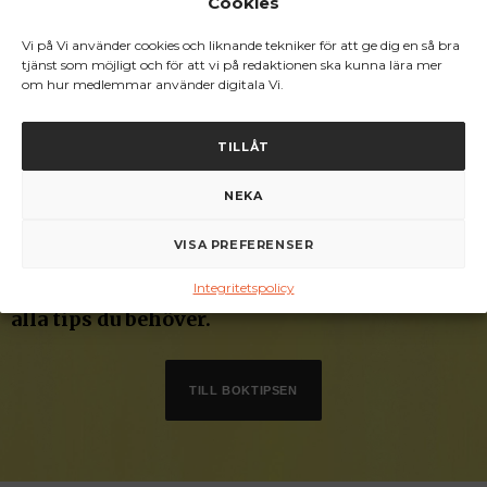
Cookies
Vi Media AB.
Vi på Vi använder cookies och liknande tekniker för att ge dig en så bra
tjänst som möjligt och för att vi på redaktionen ska kunna lära mer
om hur medlemmar använder digitala Vi.
TILLÅT
NEKA
Vad ska du läsa nu då?
VISA PREFERENSER
Välkommen hem bokälskare. Här hittar du
Integritetspolicy
alla tips du behöver.
TILL BOKTIPSEN