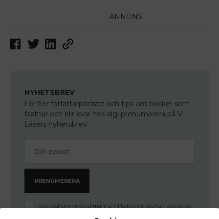
ANNONS
NYHETSBREV
För fler författarporträtt och tips om böcker som
fastnar och blir kvar hos dig, prenumerera på Vi
Läsers nyhetsbrev.
Jag godkänner de
allmänna villkoren
för prenumerationen
och samtycker därmed till personuppgiftsbehandling inom