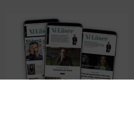
Missa inte Litteraturbrevet
SVERIGES BÄSTA NYHETSBREV FÖR DIG SOM GILLAR
BÖCKER