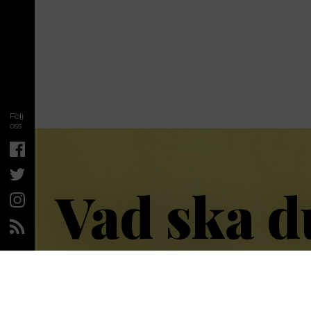
Följ
oss
Vad ska d
nu då?