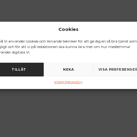
Cookies
på Vi använder cookies och liknande tekniker för att ge dig en så bra tjänst som
ligt och för att vi på redaktionen ska kunna lära mer om hur medlemmar
änder digitala Vi.
TILLÅT
NEKA
VISA PREFERENSE
Integritetspolicy