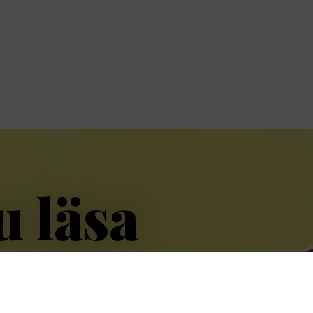
u läsa