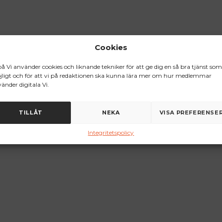
Cookies
på Vi använder cookies och liknande tekniker för att ge dig en så bra tjänst som
ligt och för att vi på redaktionen ska kunna lära mer om hur medlemmar
änder digitala Vi.
TILLÅT
NEKA
VISA PREFERENSE
Integritetspolicy