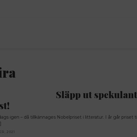
ANNONS
ira
Släpp ut spekulant
st!
gs igen – då tillkännages Nobelpriset i litteratur. I år går priset 
]
R, 2021