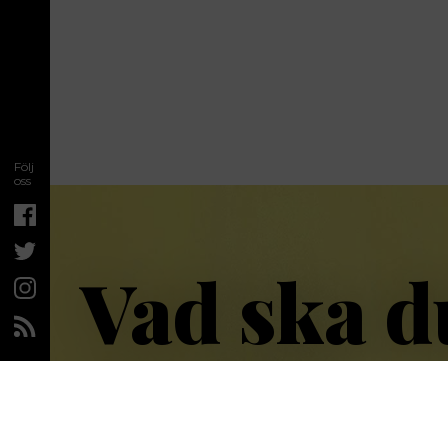
Följ
oss
Vad ska d
nu då?