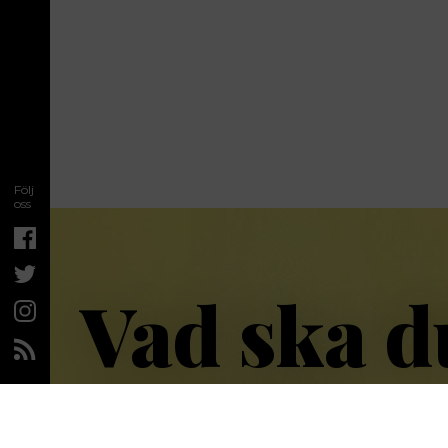
Följ
oss
Vad ska d
nu då?