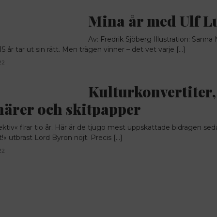
Mina år med Ulf L
Av: Fredrik Sjöberg Illustration: Sanna
5 år tar ut sin rätt. Men trägen vinner – det vet varje […]
22
Kulturkonvertiter,
närer och skitpapper
ektiv« firar tio år. Här är de tjugo mest uppskattade bidragen se
!« utbrast Lord Byron nöjt. Precis […]
22