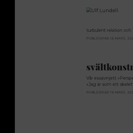
turbulent relation och 1
PUBLICERAD 16 MARS, 20
svältkonst
Vår essävinjett »Persp
»Jag är som ett skelett
PUBLICERAD 16 MARS, 20