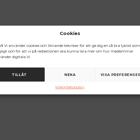
Cookies
på Vi använder cookies och liknande tekniker för att ge dig en så bra tjänst som
ligt och för att vi på redaktionen ska kunna lära mer om hur medlemmar
änder digitala Vi.
TILLÅT
NEKA
VISA PREFERENSE
Integritetspolicy