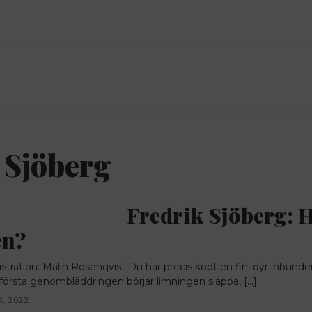
ANNONS
 Sjöberg
Fredrik Sjöberg: 
en?
ustration: Malin Rosenqvist Du har precis köpt en fin, dyr inbunde
första genombläddringen börjar limningen släppa, […]
, 2022