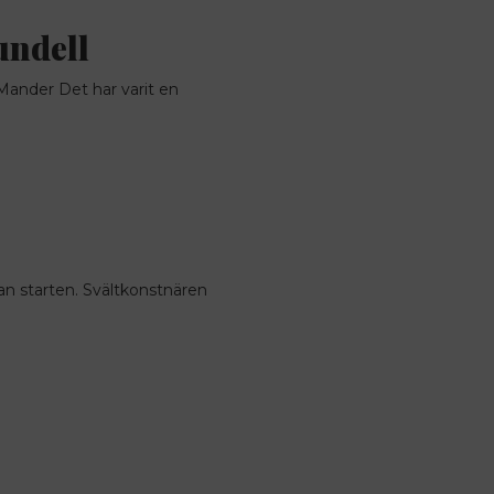
undell
 Mander Det har varit en
dan starten. Svältkonstnären