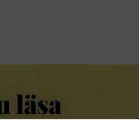
u läsa