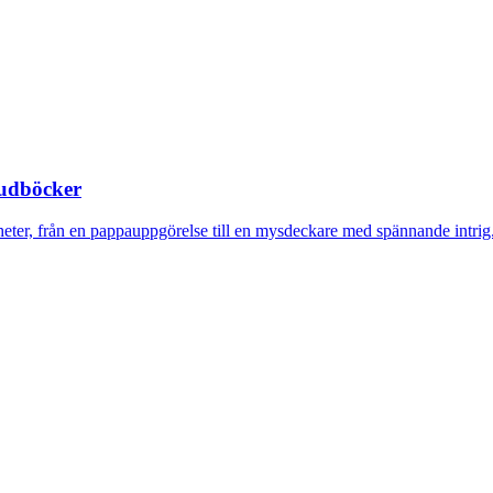
judböcker
eter, från en pappauppgörelse till en mysdeckare med spännande intrig.