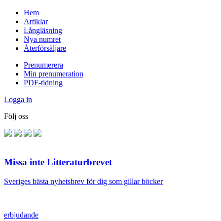
Hem
Artiklar
Långläsning
Nya numret
Återförsäljare
Prenumerera
Min prenumeration
PDF-tidning
Logga in
Följ oss
Missa inte Litteraturbrevet
Sveriges bästa nyhetsbrev för dig som gillar böcker
erbjudande