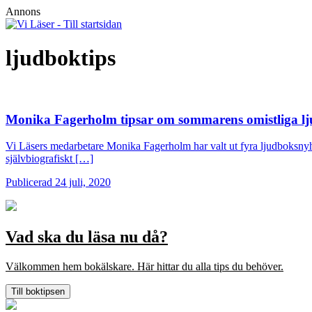
Annons
ljudboktips
Monika Fagerholm tipsar om sommarens omistliga l
Vi Läsers medarbetare Monika Fagerholm har valt ut fyra ljudboksnyh
självbiografiskt […]
Publicerad 24 juli, 2020
Vad ska du läsa nu då?
Välkommen hem bokälskare. Här hittar du alla tips du behöver.
Till boktipsen