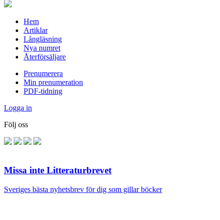
Hem
Artiklar
Långläsning
Nya numret
Återförsäljare
Prenumerera
Min prenumeration
PDF-tidning
Logga in
Följ oss
Missa inte Litteraturbrevet
Sveriges bästa nyhetsbrev för dig som gillar böcker