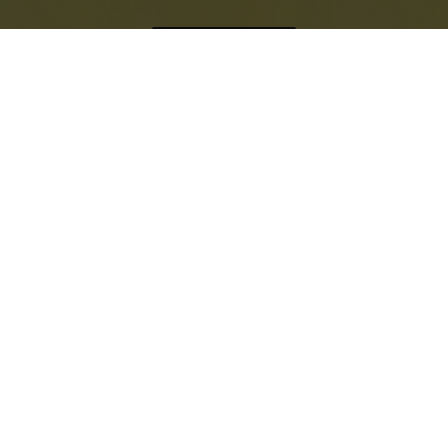
TILL BOKTIPSEN
Missa inte Litteraturbrevet
SVERIGES BÄSTA NYHETSBREV FÖR DIG SOM GILLAR
BÖCKER
ERBJUDANDE
Prenumera på Nordens största
bokmagasin
FÖR BOKÄLSKARE, AV BOKÄLSKARE