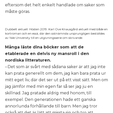
eftersom det helt enkelt handlade om saker som
måste göras.
Dubbelt aktuell. Hösten 2019. Karl Ove Knausgård aktuell med både en
kortroman och en essä, där den sistnämnda ursprungligen beställdes
av Yale University till en utgivningsserie om skrivande.
Många läste dina böcker som att de
etablerade en delvis ny mansroll i den
nordiska litteraturen.
– Det som är svårt med sådana saker är att jag inte
kan prata generellt om dem, jag kan bara prata ur
mitt eget liv, där det ser ut på ett visst sätt. Men om
jag jämför med min egen far så ser jag ju en
skillnad. Jag pratade aldrig med honom, till
exempel. Den generationen hade ett ganska
annorlunda förhållande till barn. Men jag tror
också att det är lätt att missta sig och tro att