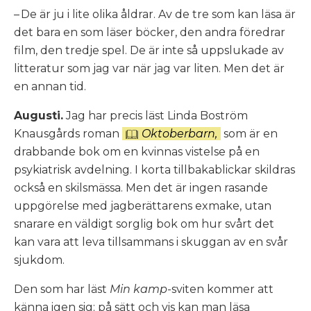
– De är ju i lite olika åldrar. Av de tre som kan läsa är
det bara en som läser böcker, den andra föredrar
film, den tredje spel. De är inte så uppslukade av
litteratur som jag var när jag var liten. Men det är
en annan tid.
Augusti.
Jag har precis läst Linda Boström
Knausgårds roman
Oktoberbarn,
som är en
drabbande bok om en kvinnas vistelse på en
psykiatrisk avdelning. I korta tillbakablickar skildras
också en skilsmässa. Men det är ingen rasande
uppgörelse med jagberättarens exmake, utan
snarare en väldigt sorglig bok om hur svårt det
kan vara att leva tillsammans i skuggan av en svår
sjukdom.
Den som har läst
Min kamp
-sviten kommer att
känna igen sig; på sätt och vis kan man läsa