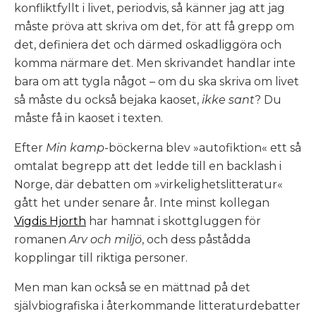
konfliktfyllt i livet, periodvis, så känner jag att jag
måste pröva att skriva om det, för att få grepp om
det, definiera det och därmed oskadliggöra och
komma närmare det. Men skrivandet handlar inte
bara om att tygla något – om du ska skriva om livet
så måste du också bejaka kaoset,
ikke sant
? Du
måste få in kaoset i texten.
Efter
Min kamp
-böckerna blev »autofiktion« ett så
omtalat begrepp att det ledde till en backlash i
Norge, där debatten om »virkelighetslitteratur«
gått het under senare år. Inte minst kollegan
Vigdis Hjorth
har hamnat i skottgluggen för
romanen
Arv och miljö
, och dess påstådda
kopplingar till riktiga personer.
Men man kan också se en mättnad på det
självbiografiska i återkommande litteraturdebatter