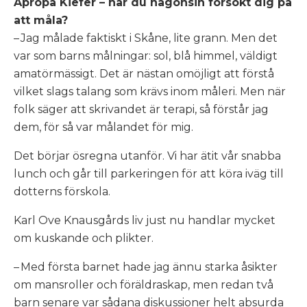
Apropå Kiefer – har du någonsin försökt dig på
att måla?
– Jag målade faktiskt i Skåne, lite grann. Men det
var som barns målningar: sol, blå himmel, väldigt
amatörmässigt. Det är nästan omöjligt att förstå
vilket slags talang som krävs inom måleri. Men när
folk säger att skrivandet är terapi, så förstår jag
dem, för så var målandet för mig.
Det börjar ösregna utanför. Vi har ätit vår snabba
lunch och går till parkeringen för att köra iväg till
dotterns förskola.
Karl Ove Knausgårds liv just nu handlar mycket
om kuskande och plikter.
– Med första barnet hade jag ännu starka åsikter
om mansroller och föräldraskap, men redan två
barn senare var sådana diskussioner helt absurda