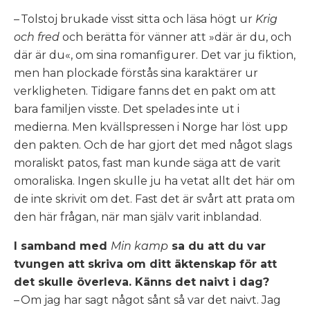
– Tolstoj brukade visst sitta och läsa högt ur
Krig
och fred
och berätta för vänner att »där är du, och
där är du«, om sina romanfigurer. Det var ju fiktion,
men han plockade förstås sina karaktärer ur
verkligheten. Tidigare fanns det en pakt om att
bara familjen visste. Det spelades inte ut i
medierna. Men kvällspressen i Norge har löst upp
den pakten. Och de har gjort det med något slags
moraliskt patos, fast man kunde säga att de varit
omoraliska. Ingen skulle ju ha vetat allt det här om
de inte skrivit om det. Fast det är svårt att prata om
den här frågan, när man själv varit inblandad.
I samband med
Min kamp
sa du att du var
tvungen att skriva om ditt äktenskap för att
det skulle överleva. Känns det naivt i dag?
– Om jag har sagt något sånt så var det naivt. Jag