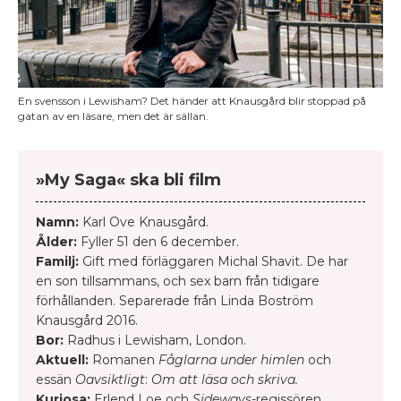
En svensson i Lewisham? Det händer att Knausgård blir stoppad på
gatan av en läsare, men det är sällan.
»My Saga« ska bli film
Namn:
Karl Ove Knausgård.
Ålder:
Fyller 51 den 6 december.
Familj:
Gift med förläggaren Michal Shavit. De har
en son tillsammans, och sex barn från tidigare
förhållanden. Separerade från Linda Boström
Knausgård 2016.
Bor:
Radhus i Lewisham, London.
Aktuell:
Romanen
Fåglarna under himlen
och
essän
Oavsiktligt
:
Om att läsa och skriva.
Kuriosa:
Erlend Loe och
Sideways
-regissören