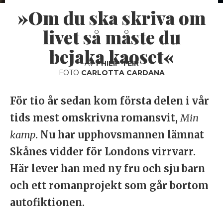
»Om du ska skriva om
livet så måste du
bejaka kaoset«
AV
PHILIP TEIR
FOTO
CARLOTTA CARDANA
För tio år sedan kom första delen i vår
tids mest omskrivna romansvit,
Min
kamp
. Nu har upphovsmannen lämnat
Skånes vidder för Londons virrvarr.
Här lever han med ny fru och sju barn
och ett romanprojekt som går bortom
autofiktionen.