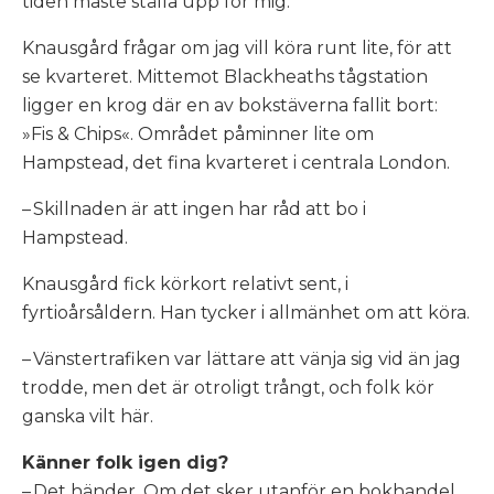
tiden måste ställa upp för mig.
Knausgård frågar om jag vill köra runt lite, för att
se kvarteret. Mittemot Blackheaths tågstation
ligger en krog där en av bokstäverna fallit bort:
»Fis & Chips«. Området påminner lite om
Hampstead, det fina kvarteret i centrala London.
– Skillnaden är att ingen har råd att bo i
Hampstead.
Knausgård fick körkort relativt sent, i
fyrtioårsåldern. Han tycker i allmänhet om att köra.
– Vänstertrafiken var lättare att vänja sig vid än jag
trodde, men det är otroligt trångt, och folk kör
ganska vilt här.
Känner folk igen dig?
– Det händer. Om det sker utanför en bokhandel