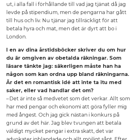
ut, i alla fall i förhållande till vad jag tjänat då jag
levde på stipendium, men de pengarna har gått
till hus och liv. Nu tjänar jag tillräckligt för att
betala hyra och mat, men det är dyrt att bo i
London.
I en av dina årstidsböcker skriver du om hur
du är omgiven av obetalda räkningar. Som
läsare tänkte jag: säkerligen måste han ha
någon som kan ordna upp bland räkningarna.
Är det en romantisk idé att inte ta itu med
saker, eller vad handlar det om?
– Det är inte så medvetet som det verkar. Allt som
har med pengar och ekonomi att göra fyller mig
med ångest. Och jag gick nästan i konkurs på
grund av det här. Jag blev tvungen att betala
väldigt mycket pengar i extra skatt, det var
advokater inblandade och allt möjligt sånt. Efter