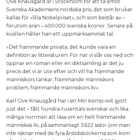
Ove Knausgård är i Stockholm för att ta emot
Svenska Akademiens nordiska pris, det som brukar
kallas för »lilla Nobelpriset«, och som består av –
förutom äran – 400 000 svenska kronor. Senare på
kvällen håller han ett uppmärksammat tal:
»Det främmande privata, det kunde vara en
definition av litteraturen. För när vi slår oss ned och
öppnar en roman eller en diktsamling är det ju
precis det vi är ute efter och vill ha: främmande
människors tankar, främmande människors
problem, främmande människors liv«.
Karl Ove Knausgård har i sin
Min kamp
-svit gjort
just det – fått hundra-tusentals svenskar och lika
många norrmän att läsa om en helt främmande
människas liv, på sammanlagt 3 622 sidor (om man
inte räknar med de fyra årstidsböckerna som kom