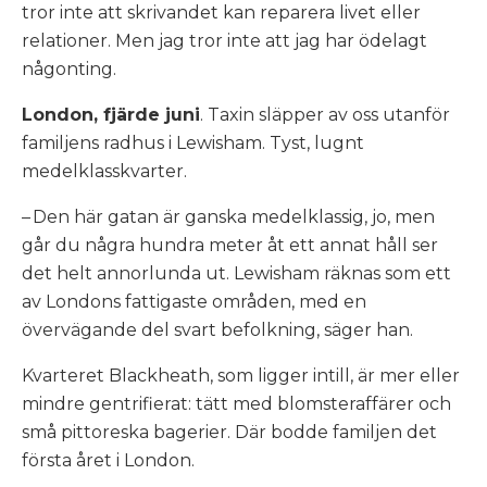
tror inte att skrivandet kan reparera livet eller
relationer. Men jag tror inte att jag har ödelagt
någonting.
London, fjärde juni
. Taxin släpper av oss utanför
familjens radhus i Lewisham. Tyst, lugnt
medelklasskvarter.
– Den här gatan är ganska medelklassig, jo, men
går du några hundra meter åt ett annat håll ser
det helt annorlunda ut. Lewisham räknas som ett
av Londons fattigaste områden, med en
övervägande del svart befolkning, säger han.
Kvarteret Blackheath, som ligger intill, är mer eller
mindre gentrifierat: tätt med blomsteraffärer och
små pittoreska bagerier. Där bodde familjen det
första året i London.