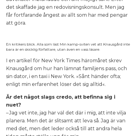
det skaffade jag en redovisningskonsult. Men jag
får fortfarande ångest av allt som har med pengar
att göra.
En kritikers blick. Alla som läst Min kamp-sviten vet att Knausgård inte
bara är en skicklig författare, utan även en vass läsare.
I en artikel för New York Times häromåret skrev
Knausgård om hur han lämnat familjens pass, och
sin dator, i en taxi i New York. »Sånt händer ofta;
enligt min erfarenhet löser det sig alltid«.
Är det något slags credo, att befinna sig i
nuet?
– Jag vet inte, jag har väl det där i mig, att inte vilja
planera. Men det är slitsamt att leva så. Jag är van
med det, men det leder också till att andra hela