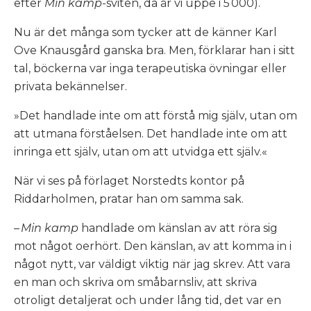
efter
Min kamp
-sviten, då är vi uppe i 5 000).
Nu är det många som tycker att de känner Karl
Ove Knausgård ganska bra. Men, förklarar han i sitt
tal, böckerna var inga terapeutiska övningar eller
privata bekännelser.
»Det handlade inte om att förstå mig själv, utan om
att utmana förståelsen. Det handlade inte om att
inringa ett själv, utan om att utvidga ett själv.«
När vi ses på förlaget Norstedts kontor på
Riddarholmen, pratar han om samma sak.
–
Min kamp
handlade om känslan av att röra sig
mot något oerhört. Den känslan, av att komma in i
något nytt, var väldigt viktig när jag skrev. Att vara
en man och skriva om småbarnsliv, att skriva
otroligt detaljerat och under lång tid, det var en