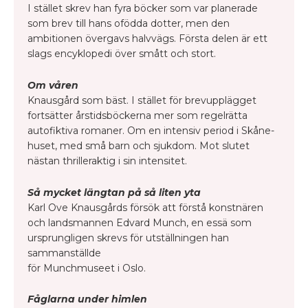
I stället skrev han fyra böcker som var planerade
som brev till hans ofödda dotter, men den
ambitionen övergavs halvvägs. Första delen är ett
slags encyklopedi över smått och stort.
Om våren
Knausgård som bäst. I stället för brevupplägget
fortsätter årstidsböckerna mer som regelrätta
autofiktiva romaner. Om en intensiv period i Skåne-
huset, med små barn och sjukdom. Mot slutet
nästan thrilleraktig i sin intensitet.
Så mycket längtan på så liten yta
Karl Ove Knausgårds försök att förstå konstnären
och landsmannen Edvard Munch, en essä som
ursprungligen skrevs för utställningen han
sammanställde
för Munchmuseet i Oslo.
Fåglarna under himlen