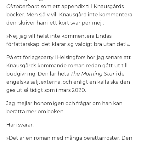
Oktoberbarn
som ett appendix till Knausgårds
böcker. Men själv vill Knausgård inte kommentera
den, skriver han i ett kort svar per mejl:
»Nej, jag vill helst inte kommentera Lindas
författarskap, det klarar sig väldigt bra utan det!«.
På ett förlagsparty i Helsingfors hör jag senare att
Knausgårds kommande roman redan gått ut till
budgivning. Den lär heta
The Morning Star
i de
engelska säljtexterna, och enligt en källa ska den
ges ut så tidigt som i mars 2020.
Jag mejlar honom igen och frågar om han kan
berätta mer om boken.
Han svarar:
»Det är en roman med många berättarröster. Den