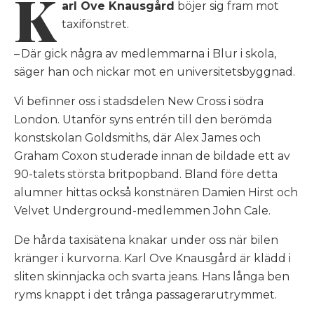
K
arl Ove Knausgård
böjer sig fram mot
taxifönstret.
– Där gick några av medlemmarna i Blur i skola,
säger han och nickar mot en universitetsbyggnad.
Vi befinner oss i stadsdelen New Cross i södra
London. Utanför syns entrén till den berömda
konstskolan Goldsmiths, där Alex James och
Graham Coxon studerade innan de bildade ett av
90-talets största britpopband. Bland före detta
alumner hittas också konstnären Damien Hirst och
Velvet Underground-medlemmen John Cale.
De hårda taxisätena knakar under oss när bilen
kränger i kurvorna. Karl Ove Knausgård är klädd i
sliten skinnjacka och svarta jeans. Hans långa ben
ryms knappt i det trånga passagerarutrymmet.