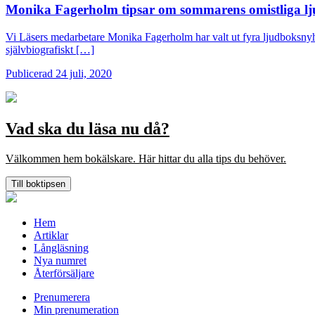
Monika Fagerholm tipsar om sommarens omistliga l
Vi Läsers medarbetare Monika Fagerholm har valt ut fyra ljudboksnyh
självbiografiskt […]
Publicerad 24 juli, 2020
Vad ska du läsa nu då?
Välkommen hem bokälskare. Här hittar du alla tips du behöver.
Till boktipsen
Hem
Artiklar
Långläsning
Nya numret
Återförsäljare
Prenumerera
Min prenumeration