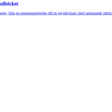
judböcker
eter, från en pappauppgörelse till en mysdeckare med spännande intrig.