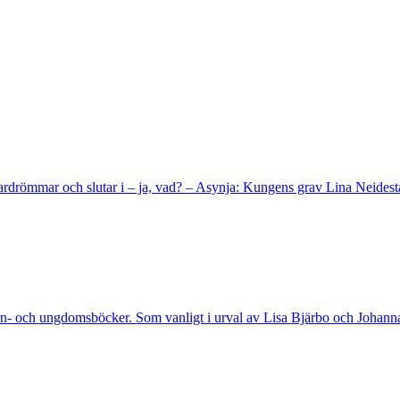
 mardrömmar och slutar i – ja, vad? – Asynja: Kungens grav Lina Neide
rn- och ungdomsböcker. Som vanligt i urval av Lisa Bjärbo och Johanna 