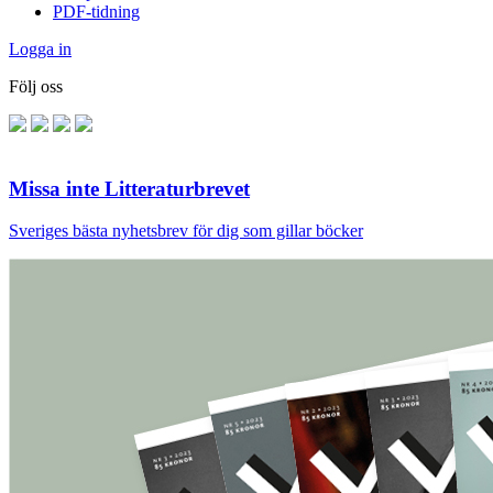
PDF-tidning
Logga in
Följ oss
Missa inte Litteraturbrevet
Sveriges bästa nyhetsbrev för dig som gillar böcker