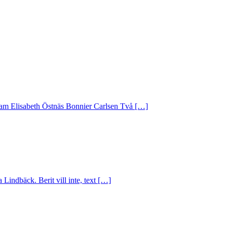
stam Elisabeth Östnäs Bonnier Carlsen Två […]
Lindbäck. Berit vill inte, text […]