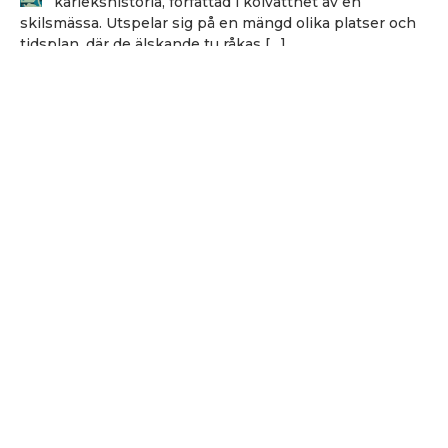
kärlekshistoria, författad i kölvattnet av en
skilsmässa. Utspelar sig på en mängd olika platser och
tidsplan, där de älskande tu råkas […]
Håkan Nesser
Håkan Nesser
Varken Van Veeteren eller Barbarotti, men även
denna uppväxt skildring innehåller ett kriminellt
element. Romanen bygger på verkliga händelser, men
vem som hade ihjäl Bertil Albertsson […]
Hålla sig vid liv
Michel Houellebecq
En poetik från 1991 som är som en stjärnbild i det
houellebecqska universumet. Författaren måste
som utgångspunkt försona sig med lidandet som
villkor för sitt värv. […]
Kartan och landskapet