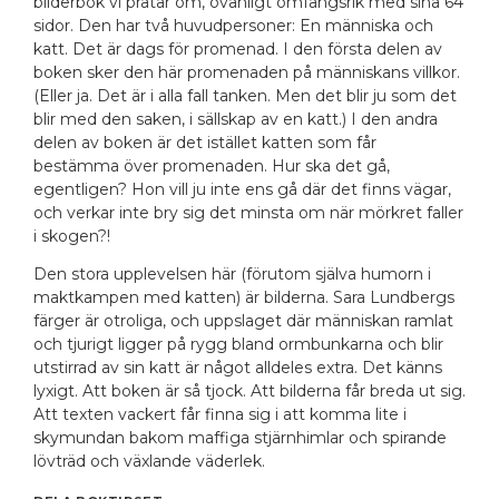
bilderbok vi pratar om, ovanligt omfångsrik med sina 64
sidor. Den har två huvudpersoner: En människa och
katt. Det är dags för promenad. I den första delen av
boken sker den här promenaden på människans villkor.
(Eller ja. Det är i alla fall tanken. Men det blir ju som det
blir med den saken, i sällskap av en katt.) I den andra
delen av boken är det istället katten som får
bestämma över promenaden. Hur ska det gå,
egentligen? Hon vill ju inte ens gå där det finns vägar,
och verkar inte bry sig det minsta om när mörkret faller
i skogen?!
Den stora upplevelsen här (förutom själva humorn i
maktkampen med katten) är bilderna. Sara Lundbergs
färger är otroliga, och uppslaget där människan ramlat
och tjurigt ligger på rygg bland ormbunkarna och blir
utstirrad av sin katt är något alldeles extra. Det känns
lyxigt. Att boken är så tjock. Att bilderna får breda ut sig.
Att texten vackert får finna sig i att komma lite i
skymundan bakom maffiga stjärnhimlar och spirande
lövträd och växlande väderlek.