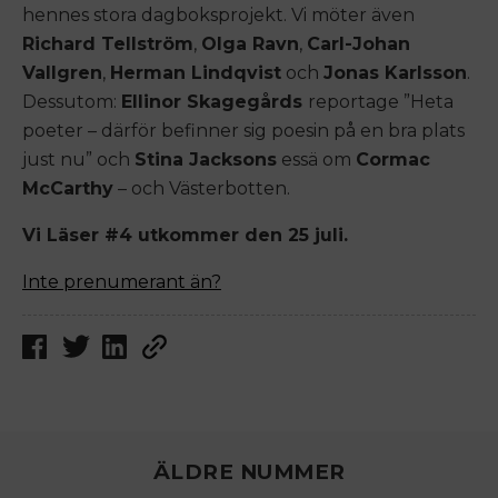
hennes stora dagboksprojekt. Vi möter även
Richard Tellström
,
Olga Ravn
,
Carl-Johan
Vallgren
,
Herman Lindqvist
och
Jonas Karlsson
.
Dessutom:
Ellinor Skagegårds
reportage ”Heta
poeter – därför befinner sig poesin på en bra plats
just nu” och
Stina Jacksons
essä om
Cormac
McCarthy
– och Västerbotten.
Vi Läser #4 utkommer den 25 juli.
Inte prenumerant än?
ÄLDRE NUMMER