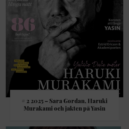
# 2 2025 – Sara Gordan, Haruki
Murakami och jakten på Yasin