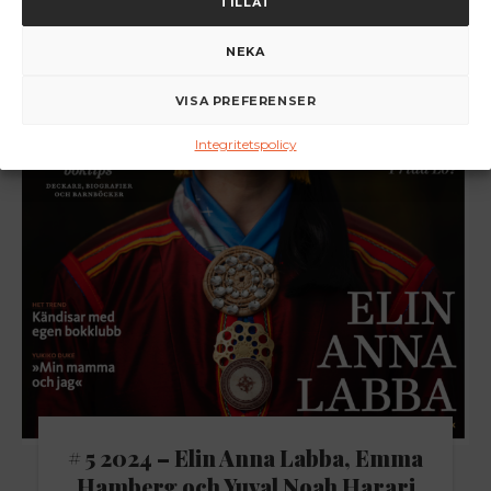
TILLÅT
NEKA
VISA PREFERENSER
Integritetspolicy
# 5 2024 – Elin Anna Labba, Emma
Hamberg och Yuval Noah Harari