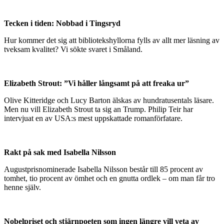
Tecken i tiden: Nobbad i Tingsryd
Hur kommer det sig att bibliotekshyllorna fylls av allt mer läsning av
tveksam kvalitet? Vi sökte svaret i Småland.
Elizabeth Strout: ”Vi håller långsamt på att freaka ur”
Olive Kitteridge och Lucy Barton älskas av hundratusentals läsare.
Men nu vill Elizabeth Strout ta sig an Trump. Philip Teir har
intervjuat en av USA:s mest uppskattade romanförfatare.
Rakt på sak med Isabella Nilsson
Augustprisnominerade Isabella Nilsson består till 85 procent av
tomhet, tio procent av ömhet och en gnutta ordlek – om man får tro
henne själv.
Nobelpriset och stjärnpoeten som ingen längre vill veta av