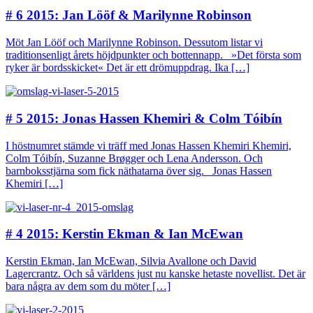
# 6 2015: Jan Lööf & Marilynne Robinson
Möt Jan Lööf och Marilynne Robinson. Dessutom listar vi
traditionsenligt årets höjdpunkter och bottennapp. »Det första som
ryker är bordsskicket« Det är ett drömuppdrag. Ika […]
# 5 2015: Jonas Hassen Khemiri & Colm Tóibín
I höstnumret stämde vi träff med Jonas Hassen Khemiri Khemiri,
Colm Tóibín, Suzanne Brøgger och Lena Andersson. Och
barnboksstjärna som fick näthatarna över sig. Jonas Hassen
Khemiri […]
# 4 2015: Kerstin Ekman & Ian McEwan
Kerstin Ekman, Ian McEwan, Silvia Avallone och David
Lagercrantz. Och så världens just nu kanske hetaste novellist. Det är
bara några av dem som du möter […]