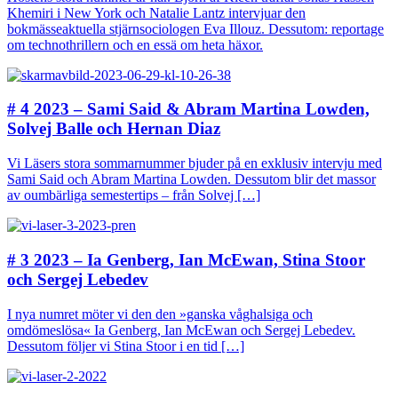
Khemiri i New York och Natalie Lantz intervjuar den
bokmässeaktuella stjärnsociologen Eva Illouz. Dessutom: reportage
om technothrillern och en essä om heta häxor.
# 4 2023 – Sami Said & Abram Martina Lowden,
Solvej Balle och Hernan Diaz
Vi Läsers stora sommarnummer bjuder på en exklusiv intervju med
Sami Said och Abram Martina Lowden. Dessutom blir det massor
av oumbärliga semestertips – från Solvej […]
# 3 2023 – Ia Genberg, Ian McEwan, Stina Stoor
och Sergej Lebedev
I nya numret möter vi den den »ganska våghalsiga och
omdömeslösa« Ia Genberg, Ian McEwan och Sergej Lebedev.
Dessutom följer vi Stina Stoor i en tid […]