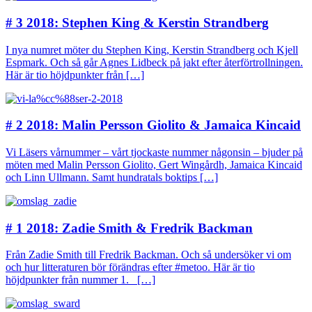
# 3 2018: Stephen King & Kerstin Strandberg
I nya numret möter du Stephen King, Kerstin Strandberg och Kjell
Espmark. Och så går Agnes Lidbeck på jakt efter återförtrollningen.
Här är tio höjdpunkter från […]
# 2 2018: Malin Persson Giolito & Jamaica Kincaid
Vi Läsers vårnummer – vårt tjockaste nummer någonsin – bjuder på
möten med Malin Persson Giolito, Gert Wingårdh, Jamaica Kincaid
och Linn Ullmann. Samt hundratals boktips […]
# 1 2018: Zadie Smith & Fredrik Backman
Från Zadie Smith till Fredrik Backman. Och så undersöker vi om
och hur litteraturen bör förändras efter #metoo. Här är tio
höjdpunkter från nummer 1. […]