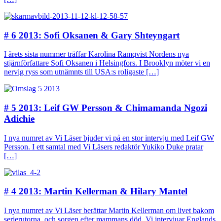
# 6 2013: Sofi Oksanen & Gary Shteyngart
I årets sista nummer träffar Karolina Ramqvist Nordens nya
stjärnförfattare Sofi Oksanen i Helsingfors. I Brooklyn möter vi en
nervig ryss som utnämnts till USA:s roligaste […]
# 5 2013: Leif GW Persson & Chimamanda Ngozi
Adichie
I nya numret av Vi Läser bjuder vi på en stor intervju med Leif GW
Persson. I ett samtal med Vi Läsers redaktör Yukiko Duke pratar
[…]
# 4 2013: Martin Kellerman & Hilary Mantel
I nya numret av Vi Läser berättar Martin Kellerman om livet bakom
serierutorna, och sorgen efter mammans död. Vi intervjuar Englands