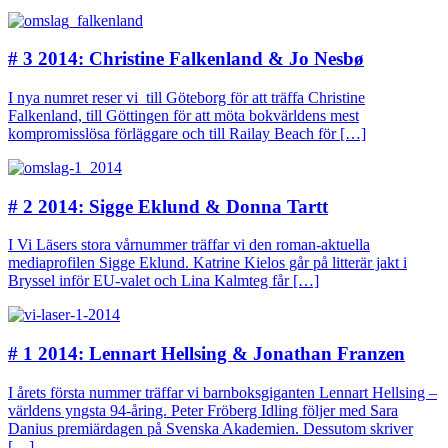
# 3 2014: Christine Falkenland & Jo Nesbø
I nya numret reser vi till Göteborg för att träffa Christine
Falkenland, till Göttingen för att möta bokvärldens mest
kompromisslösa förläggare och till Railay Beach för […]
# 2 2014: Sigge Eklund & Donna Tartt
I Vi Läsers stora vårnummer träffar vi den roman-aktuella
mediaprofilen Sigge Eklund. Katrine Kielos går på litterär jakt i
Bryssel inför EU-valet och Lina Kalmteg får […]
# 1 2014: Lennart Hellsing & Jonathan Franzen
I årets första nummer träffar vi barnboksgiganten Lennart Hellsing –
världens yngsta 94-åring. Peter Fröberg Idling följer med Sara
Danius premiärdagen på Svenska Akademien. Dessutom skriver
[…]