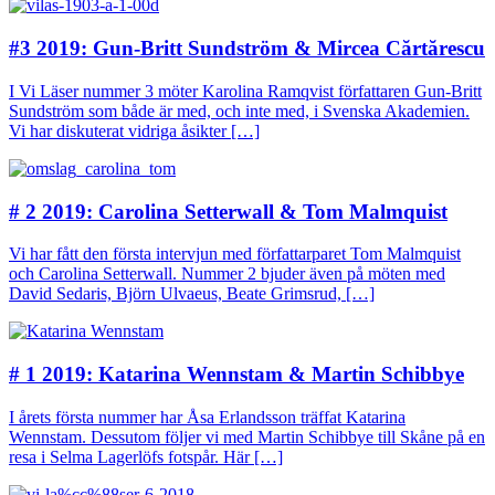
#3 2019: Gun-Britt Sundström & Mircea Cărtărescu
I Vi Läser nummer 3 möter Karolina Ramqvist författaren Gun-Britt
Sundström som både är med, och inte med, i Svenska Akademien.
Vi har diskuterat vidriga åsikter […]
# 2 2019: Carolina Setterwall & Tom Malmquist
Vi har fått den första intervjun med författarparet Tom Malmquist
och Carolina Setterwall. Nummer 2 bjuder även på möten med
David Sedaris, Björn Ulvaeus, Beate Grimsrud, […]
# 1 2019: Katarina Wennstam & Martin Schibbye
I årets första nummer har Åsa Erlandsson träffat Katarina
Wennstam. Dessutom följer vi med Martin Schibbye till Skåne på en
resa i Selma Lagerlöfs fotspår. Här […]