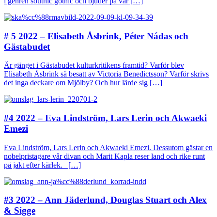
i genren southic gothic och bjuder på vår […]
# 5 2022 – Elisabeth Åsbrink, Péter Nádas och
Gästabudet
Är gänget i Gästabudet kulturkritikens framtid? Varför blev
Elisabeth Åsbrink så besatt av Victoria Benedictsson? Varför skrivs
det inga deckare om Mjölby? Och hur lärde sig […]
#4 2022 – Eva Lindström, Lars Lerin och Akwaeki
Emezi
Eva Lindström, Lars Lerin och Akwaeki Emezi. Dessutom gästar en
nobelpristagare vår divan och Marit Kapla reser land och rike runt
på jakt efter kärlek. […]
#3 2022 – Ann Jäderlund, Douglas Stuart och Alex
& Sigge