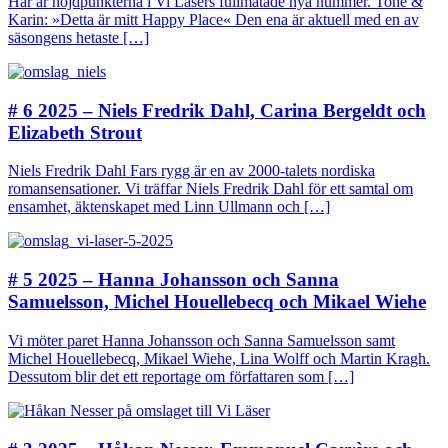
Här är höjdpunkterna i Vi Läsers fullmatade nya nummer. Tone &
Karin: »Detta är mitt Happy Place« Den ena är aktuell med en av
säsongens hetaste […]
# 6 2025 – Niels Fredrik Dahl, Carina Bergeldt och
Elizabeth Strout
Niels Fredrik Dahl Fars rygg är en av 2000-talets nordiska
romansensationer. Vi träffar Niels Fredrik Dahl för ett samtal om
ensamhet, äktenskapet med Linn Ullmann och […]
# 5 2025 – Hanna Johansson och Sanna
Samuelsson, Michel Houellebecq och Mikael Wiehe
Vi möter paret Hanna Johansson och Sanna Samuelsson samt
Michel Houellebecq, Mikael Wiehe, Lina Wolff och Martin Kragh.
Dessutom blir det ett reportage om författaren som […]