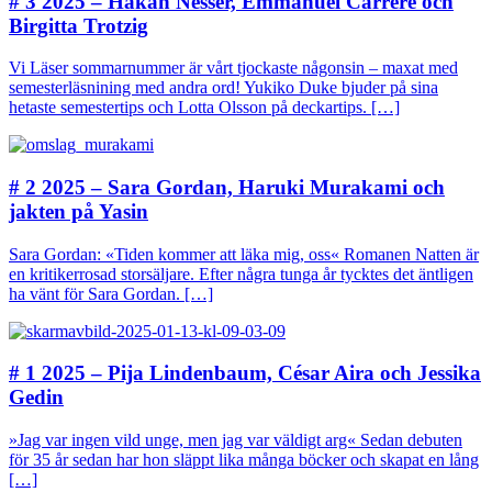
# 3 2025 – Håkan Nesser, Emmanuel Carrère och
Birgitta Trotzig
Vi Läser sommarnummer är vårt tjockaste någonsin – maxat med
semesterläsnining med andra ord! Yukiko Duke bjuder på sina
hetaste semestertips och Lotta Olsson på deckartips. […]
# 2 2025 – Sara Gordan, Haruki Murakami och
jakten på Yasin
Sara Gordan: «Tiden kommer att läka mig, oss« Romanen Natten är
en kritikerrosad storsäljare. Efter några tunga år tycktes det äntligen
ha vänt för Sara Gordan. […]
# 1 2025 – Pija Lindenbaum, César Aira och Jessika
Gedin
»Jag var ingen vild unge, men jag var väldigt arg« Sedan debuten
för 35 år sedan har hon släppt lika många böcker och skapat en lång
[…]