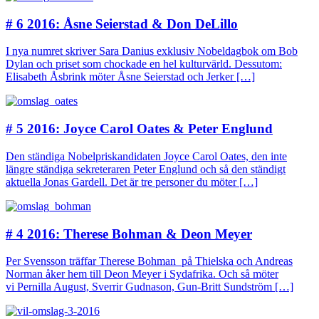
# 6 2016: Åsne Seierstad & Don DeLillo
I nya numret skriver Sara Danius exklusiv Nobeldagbok om Bob
Dylan och priset som chockade en hel kulturvärld. Dessutom:
Elisabeth Åsbrink möter Åsne Seierstad och Jerker […]
# 5 2016: Joyce Carol Oates & Peter Englund
Den ständiga Nobelpriskandidaten Joyce Carol Oates, den inte
längre ständiga sekreteraren Peter Englund och så den ständigt
aktuella Jonas Gardell. Det är tre personer du möter […]
# 4 2016: Therese Bohman & Deon Meyer
Per Svensson träffar Therese Bohman på Thielska och Andreas
Norman åker hem till Deon Meyer i Sydafrika. Och så möter
vi Pernilla August, Sverrir Gudnason, Gun-Britt Sundström […]