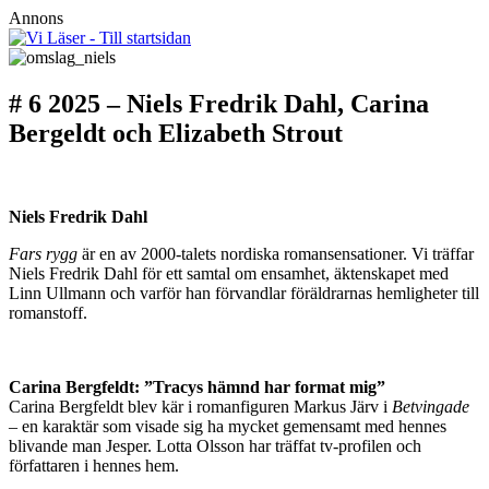
Annons
# 6 2025 – Niels Fredrik Dahl, Carina
Bergeldt och Elizabeth Strout
Niels Fredrik Dahl
Fars rygg
är en av 2000-talets nordiska romansensationer. Vi träffar
Niels Fredrik Dahl för ett samtal om ensamhet, äktenskapet med
Linn Ullmann och varför han förvandlar föräldrarnas hemligheter till
romanstoff.
Carina Bergfeldt: ”Tracys hämnd har format mig”
Carina Bergfeldt blev kär i romanfiguren Markus Järv i
Betvingade
– en karaktär som visade sig ha mycket gemensamt med hennes
blivande man Jesper. Lotta Olsson har träffat tv-profilen och
författaren i hennes hem.