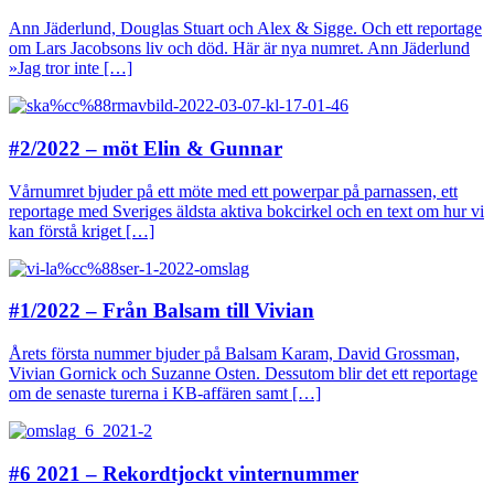
Ann Jäderlund, Douglas Stuart och Alex & Sigge. Och ett reportage
om Lars Jacobsons liv och död. Här är nya numret. Ann Jäderlund
»Jag tror inte […]
#2/2022 – möt Elin & Gunnar
Vårnumret bjuder på ett möte med ett powerpar på parnassen, ett
reportage med Sveriges äldsta aktiva bokcirkel och en text om hur vi
kan förstå kriget […]
#1/2022 – Från Balsam till Vivian
Årets första nummer bjuder på Balsam Karam, David Grossman,
Vivian Gornick och Suzanne Osten. Dessutom blir det ett reportage
om de senaste turerna i KB-affären samt […]
#6 2021 – Rekordtjockt vinternummer