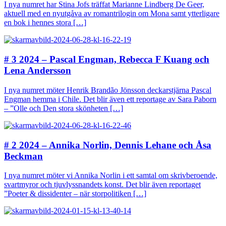
I nya numret har Stina Jofs träffat Marianne Lindberg De Geer,
aktuell med en nyutgåva av romantrilogin om Mona samt ytterligare
en bok i hennes stora […]
# 3 2024 – Pascal Engman, Rebecca F Kuang och
Lena Andersson
I nya numret möter Henrik Brandão Jönsson deckarstjärna Pascal
Engman hemma i Chile. Det blir även ett reportage av Sara Paborn
– ”Olle och Den stora skönheten […]
# 2 2024 – Annika Norlin, Dennis Lehane och Åsa
Beckman
I nya numret möter vi Annika Norlin i ett samtal om skrivberoende,
svartmyror och tjuvlyssnandets konst. Det blir även reportaget
”Poeter & dissidenter – när storpolitiken […]