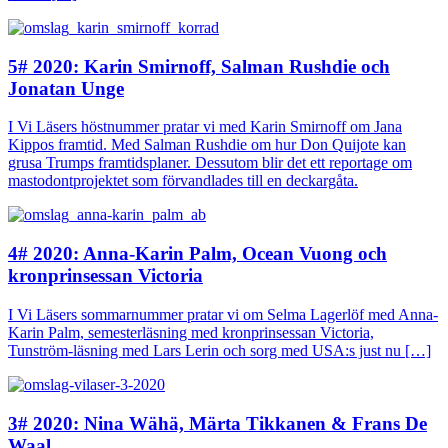
5# 2020: Karin Smirnoff, Salman Rushdie och
Jonatan Unge
I Vi Läsers höstnummer pratar vi med Karin Smirnoff om Jana
Kippos framtid. Med Salman Rushdie om hur Don Quijote kan
grusa Trumps framtidsplaner. Dessutom blir det ett reportage om
mastodontprojektet som förvandlades till en deckargåta.
4# 2020: Anna-Karin Palm, Ocean Vuong och
kronprinsessan Victoria
I Vi Läsers sommarnummer pratar vi om Selma Lagerlöf med Anna-
Karin Palm, semesterläsning med kronprinsessan Victoria,
Tunström-läsning med Lars Lerin och sorg med USA:s just nu […]
3# 2020: Nina Wähä, Märta Tikkanen & Frans De
Waal