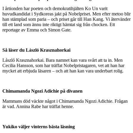
I årtionden har poeten och demokratihjälten Ko Un varit
huvudkandidat i Sydkoreas jakt på Nobelpriset. Men efter metoo blir
han stämp­lad som paria – och priset går till Han Kang. Vi återvänder
till ett land som ännu inte riktigt hämtat sig från chocken. Ett
reportage av Emma och Simon Gate.
Så läser du László Krasznahorkai
László Krasznahorkai. Bara namnet kan vara svårt att ta in. Men
Cecilia Hansson, som har träffat Nobelpristagaren, vet att han har
mycket att erbjuda läsaren – och att han kan vara underbart rolig.
Chimamanda Ngozi Adichie på divanen
Mammans död väckte något i Chimamanda Ngozi Adichie. Frågan
är vad. Annina Rabe har träffat henne.
Yukiko väljer vinterns bästa läsning