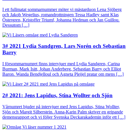
I ett fullmatat sommarnummer möter vi mästarduon Lena Sjöberg
och Jakob Wegelius, romandrottningen Tessa Hadley samt Klas
Östergren, Kristoffer Triumf, Johanna Hedman och Jan Guillou.
Dessutom […]
3# 2021 Lydia Sandgren, Lars Norén och Sebastian
Barry
I försommarnumret finns intervjuer med Lydia Sandgren, Carina
Burman, Mark Isitt, Johan Anderberg, Sebastian Barry och Elliot
Baron. Wanda Bendjelloul och Agneta Pleijel pratar om mens […]
2# 2021: Jens Lapidus, Stina Wollter och Sjón
Vårnumret bjuder på intervjuer med Jens Lapidus, Stina Wollter,
Sjón och Margit Silberstein. Anna-Karin Palm skriver en gripande
demensrapport och vi följer Svenska Deckarakademin inför ett […]