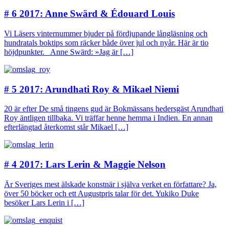
# 6 2017: Anne Swärd & Édouard Louis
Vi Läsers vinternummer bjuder på fördjupande långläsning och
hundratals boktips som räcker både över jul och nyår. Här är tio
höjdpunkter. Anne Swärd: »Jag är […]
# 5 2017: Arundhati Roy & Mikael Niemi
20 är efter De små tingens gud är Bokmässans hedersgäst Arundhati
Roy äntligen tillbaka. Vi träffar henne hemma i Indien. En annan
efterlängtad återkomst står Mikael […]
# 4 2017: Lars Lerin & Maggie Nelson
Är Sveriges mest älskade konstnär i själva verket en författare? Ja,
över 50 böcker och ett Augustpris talar för det. Yukiko Duke
besöker Lars Lerin i […]