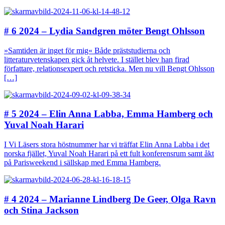
# 6 2024 – Lydia Sandgren möter Bengt Ohlsson
»Samtiden är inget för mig« Både präststudierna och
litteraturvetenskapen gick åt helvete. I stället blev han firad
författare, relationsexpert och retsticka. Men nu vill Bengt Ohlsson
[…]
# 5 2024 – Elin Anna Labba, Emma Hamberg och
Yuval Noah Harari
I Vi Läsers stora höstnummer har vi träffat Elin Anna Labba i det
norska fjället, Yuval Noah Harari på ett fult konferensrum samt åkt
på Parisweekend i sällskap med Emma Hamberg.
# 4 2024 – Marianne Lindberg De Geer, Olga Ravn
och Stina Jackson