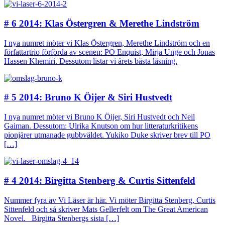
# 6 2014: Klas Östergren & Merethe Lindström
I nya numret möter vi Klas Östergren, Merethe Lindström och en
författartrio förförda av scenen: PO Enquist, Mirja Unge och Jonas
Hassen Khemiri. Dessutom listar vi årets bästa läsning.
# 5 2014: Bruno K Öijer & Siri Hustvedt
I nya numret möter vi Bruno K Öijer, Siri Hustvedt och Neil
Gaiman. Dessutom: Ulrika Knutson om hur litteraturkritikens
pionjärer utmanade gubbväldet. Yukiko Duke skriver brev till PO
[…]
# 4 2014: Birgitta Stenberg & Curtis Sittenfeld
Nummer fyra av Vi Läser är här. Vi möter Birgitta Stenberg, Curtis
Sittenfeld och så skriver Mats Gellerfelt om The Great American
Novel. Birgitta Stenbergs sista […]