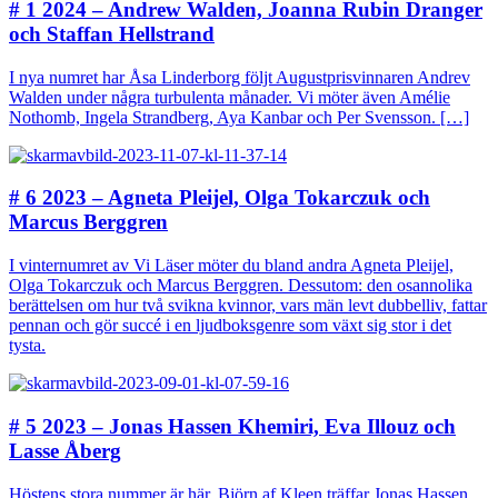
# 1 2024 – Andrew Walden, Joanna Rubin Dranger
och Staffan Hellstrand
I nya numret har Åsa Linderborg följt Augustprisvinnaren Andrev
Walden under några turbulenta månader. Vi möter även Amélie
Nothomb, Ingela Strandberg, Aya Kanbar och Per Svensson. […]
# 6 2023 – Agneta Pleijel, Olga Tokarczuk och
Marcus Berggren
I vinternumret av Vi Läser möter du bland andra Agneta Pleijel,
Olga Tokarczuk och Marcus Berggren. Dessutom: den osannolika
berättelsen om hur två svikna kvinnor, vars män levt dubbelliv, fattar
pennan och gör succé i en ljudboksgenre som växt sig stor i det
tysta.
# 5 2023 – Jonas Hassen Khemiri, Eva Illouz och
Lasse Åberg
Höstens stora nummer är här. Björn af Kleen träffar Jonas Hassen