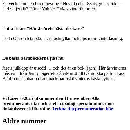
Ett veckoslut i en boxningsring i Nevada eller 88 dygn i rymden –
vad väljer du? Här är Yukiko Dukes vinterfavoriter.
Lotta listar: ”Här är årets bästa deckare”
Lotta Olsson letar skräck i höstmyllan och tipsar om vinterläsning.
De bästa barnböckerna just nu
Årets julklapp är utsedd … och det är en bok (igen). Här är vinterns
måsten – från Jenny Jägerfelds återkomst till två norska pärlor. Lisa
Bjärbo och Johanna Lindbäck har listat vinterns bästa nyheter.
Vi Läser 6/2025 utkommer den 11 november. Alla
prenumeranter får också ett 52-sidigt specialnummer om
finlandssvensk litteratur.
Teckna din prenumeration här.
Äldre nummer