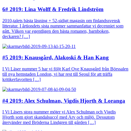
6# 2019: Lina Wolff & Fredrik Lindström
2010-talets bästa läsning + 52-sidigt magasin om finlandssvensk
litteratur. I årtiondets sista nummer sammanfattar vi decenniet som
gått. Vilken var egentligen den bästa romanen, barnboken,
deckaren? […]
#5 2019: Knausgård, Alakoski & Han Kang
I Vi Läser nummer 5 har vi följt Karl Ove Knausgård från Börssalen
till nya hemstaden London, vi har rest till Seoul för att träffa
kritikerfavoriten […]
#4 2019: Alex Schulman, Vigdis Hjorth & Loranga
I Vi Läsers stora nummer möter vi Alex Schulman och Vigdis
Hjorth som gjort skandalsuccé med Arv och miljö. Dessutom
återvänder med Bröderna Lindgren till gården […]