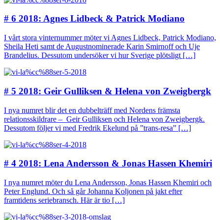
# 6 2018: Agnes Lidbeck & Patrick Modiano
I vårt stora vinternummer möter vi Agnes Lidbeck, Patrick Modiano,
Sheila Heti samt de Augustnominerade Karin Smirnoff och Uje
Brandelius. Dessutom undersöker vi hur Sverige plötsligt […]
# 5 2018: Geir Gulliksen & Helena von Zweigbergk
I nya numret blir det en dubbelträff med Nordens främsta
relationsskildrare – Geir Gulliksen och Helena von Zweigbergk.
Dessutom följer vi med Fredrik Ekelund på ”trans-resa” […]
# 4 2018: Lena Andersson & Jonas Hassen Khemiri
I nya numret möter du Lena Andersson, Jonas Hassen Khemiri och
Peter Englund. Och så går Johanna Koljonen på jakt efter
framtidens seriebransch. Här är tio […]