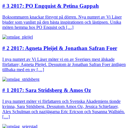
# 3 2017: PO Engquist & Petina Gappah
Boksommaren knackar försynt på dörren. Nya numret av Vi Läser
bjuder som vanligt på den bästa inspirationen och lästipsen. Unika
möten hemma hos PO Enquist och […]
# 2 2017: Agneta Pleijel & Jonathan Safran Foer
I nya numret av Vi Läser möter vi en av Sveriges mest älskade
författare; Agneta Pleijel. Dessutom är Jonathan Safran Foer äntligen
tillbaka med en ny […]
# 1 2017: Sara Stridsberg & Amos Oz
I nya numret möter vi författaren och Svenska Akademiens tionde
kvinna, Sara Stridsberg. Dessutom Amos Oz, Jessica Schiefauer,
Alex Schulman och nazijägarna Eric Ericson och Susanna Wallstén.
[…]