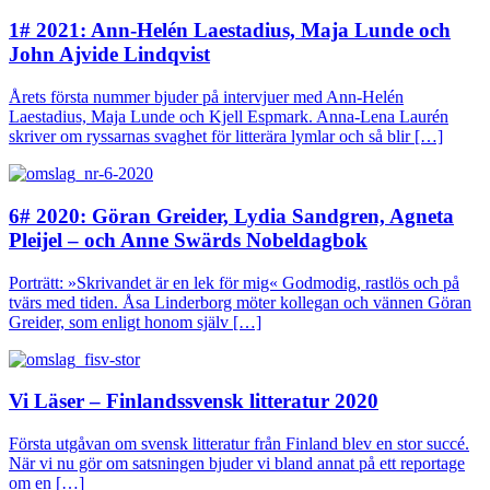
1# 2021: Ann-Helén Laestadius, Maja Lunde och
John Ajvide Lindqvist
Årets första nummer bjuder på intervjuer med Ann-Helén
Laestadius, Maja Lunde och Kjell Espmark. Anna-Lena Laurén
skriver om ryssarnas svaghet för litterära lymlar och så blir […]
6# 2020: Göran Greider, Lydia Sandgren, Agneta
Pleijel – och Anne Swärds Nobeldagbok
Porträtt: »Skrivandet är en lek för mig« Godmodig, rastlös och på
tvärs med tiden. Åsa Linderborg möter kollegan och vännen Göran
Greider, som enligt honom själv […]
Vi Läser – Finlandssvensk litteratur 2020
Första utgåvan om svensk litteratur från Finland blev en stor succé.
När vi nu gör om satsningen bjuder vi bland annat på ett reportage
om en […]