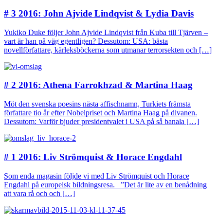
# 3 2016: John Ajvide Lindqvist & Lydia Davis
Yukiko Duke följer John Ajvide Lindqvist från Kuba till Tjärven –
vart är han på väg egentligen? Dessutom: USA: bästa
novellförfattare, kärleksböckerna som utmanar terrorsekten och […]
# 2 2016: Athena Farrokhzad & Martina Haag
Möt den svenska poesins nästa affischnamn, Turkiets främsta
författare tio år efter Nobelpriset och Martina Haag på divanen.
Dessutom: Varför bjuder presidentvalet i USA på så banala […]
# 1 2016: Liv Strömquist & Horace Engdahl
Som enda magasin följde vi med Liv Strömquist och Horace
Engdahl på europeisk bildningsresa. ”Det är lite av en benådning
att vara rå och och […]