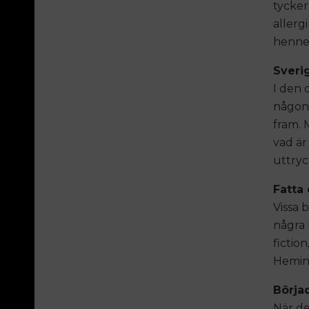
tycker
allerg
hennes
Sveri
I den 
någon 
fram. 
vad är
uttryc
Fatta 
Vissa 
några 
fictio
Heming
Börja
När de