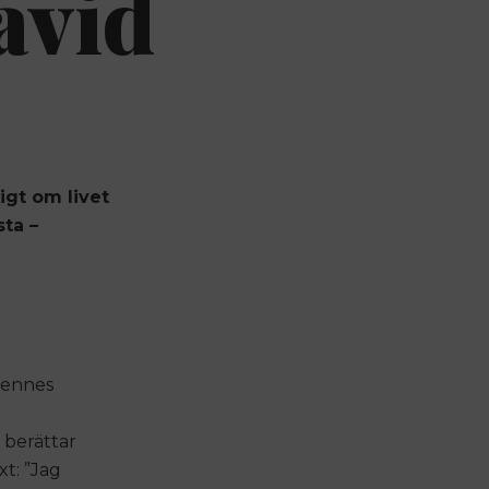
avid
igt om livet
ta –
 hennes
 berättar
xt: ”Jag