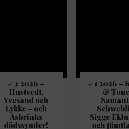
# 2 2026 –
# 1 2026 – 
Hustvedt,
& Tone
Yvesand och
Samant
Lykke – och
Schwebl
Åsbrinks
Sigge Eklu
dödssynder!
och Jämtl