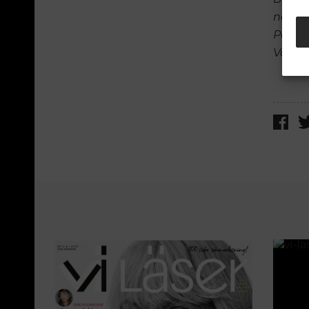
nazist
På div
Välko