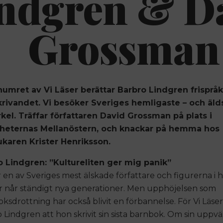
ndgren & D
Grossman
numret av Vi Läser berättar Barbro Lindgren frispråk
krivandet. Vi besöker Sveriges hemligaste – och älds
kel. Träffar författaren David Grossman på plats i
gheternas Mellanöstern, och knackar på hemma hos
ukaren Krister Henriksson.
o Lindgren: ”Kultureliten ger mig panik”
 en av Sveriges mest älskade författare och figurerna i
 når ständigt nya generationer. Men upphöjelsen som
ksdrottning har också blivit en förbannelse. För Vi Läser
 Lindgren att hon skrivit sin sista barnbok. Om sin uppvä