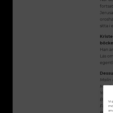
fortsat
Jerusa
oroshä
sitta 
Krist
böcke
Han är
Läs om
egentl
Dessu
Malin 
Monika
Yukiko
Birgit
Vi 
Förfa
möj
anv
Brunt 