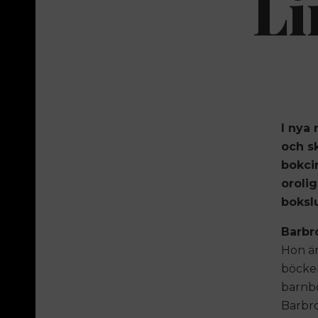
Li
I nya 
och s
bokcir
oroli
boksl
Barbr
Hon är
böcker
barnbo
Barbro