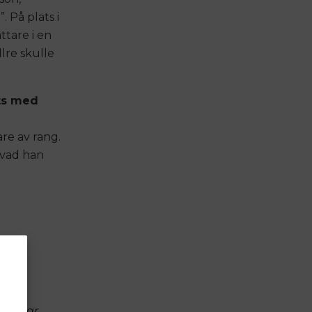
. På plats i
ttare i en
llre skulle
ats med
re av rang.
h vad han
xna.
som var