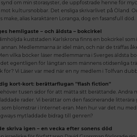
 synd om min storasyster, de uppfostrade henne för myc
i mot kultursnobbar. Det ensliga skrivarlivet på Öland. 
 make, alias karaktären Loranga, dog en fasansfull död.
ges hemligaste – och äldsta – bokcirkel
dimhöljda kuststaden Karlskrona finns en bokcirkel som i
annan. Medlemmarna är idel män, och när de träffas åk
Men vilka böcker läser medlemmarna i Sverges äldsta bo
 det egentligen för längtan som männens otidsenliga trä
k för? Vi Läser var med när en ny medlem i Tolfvan dub
dig kort-kort: berättarflugan ”flash fiction”
behöver tusen sidor för att mätta sitt berättande. Andra 
laddade rader. Vi berättar om den fascinerande litterära
n, som blomstrar i Internet-eran. Men hur var det nu med
ways mytladdade bidrag till genren?
de skriva igen – en vecka efter sonens död
n israeliske för författaren David Grossman förlorade sin 