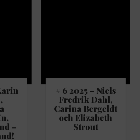
Karin
# 6 2025 – Niels
,
Fredrik Dahl,
a
Carina Bergeldt
in,
och Elizabeth
nd –
Strout
and!