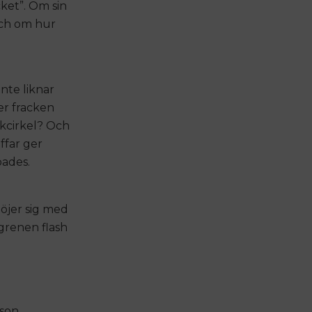
ket”. Om sin
Och om hur
nte liknar
er fracken
kcirkel? Och
ffar ger
bades.
nöjer sig med
 grenen flash
son,